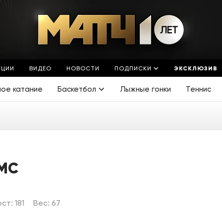
ЯЦИИ
ВИДЕО
НОВОСТИ
ПОДПИСКИ
ЭКСКЛЮЗИВ
ное катание
Баскетбол
Лыжные гонки
Теннис
МС
ст: 181
Вес: 67