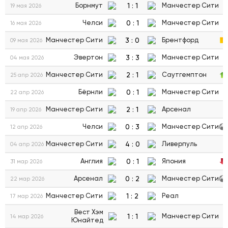
1
:
1
Борнмут
Манчестер Сити
19 мая 2026
0
:
1
Челси
Манчестер Сити
16 мая 2026
3
:
0
Манчестер Сити
Брентфорд
09 мая 2026
3
:
3
Эвертон
Манчестер Сити
04 мая 2026
2
:
1
Манчестер Сити
Саутгемптон
25 апр 2026
0
:
1
Бёрнли
Манчестер Сити
22 апр 2026
2
:
1
Манчестер Сити
Арсенал
19 апр 2026
0
:
3
Челси
Манчестер Сити
12 апр 2026
4
:
0
Манчестер Сити
Ливерпуль
04 апр 2026
0
:
1
Англия
Япония
31 мар 2026
0
:
2
Арсенал
Манчестер Сити
22 мар 2026
1
:
2
Манчестер Сити
Реал
17 мар 2026
Вест Хэм
1
:
1
Манчестер Сити
14 мар 2026
Юнайтед