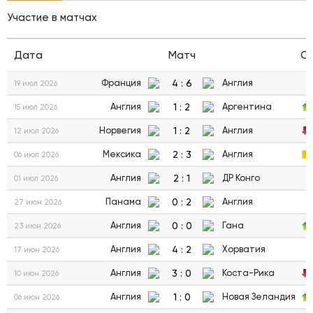
Участие в матчах
Дата
Матч
С
4
:
6
Франция
Англия
19 июл 2026
1
:
2
Англия
Аргентина
15 июл 2026
1
:
2
Норвегия
Англия
12 июл 2026
2
:
3
Мексика
Англия
06 июл 2026
2
:
1
Англия
ДР Конго
01 июл 2026
0
:
2
Панама
Англия
27 июн 2026
0
:
0
Англия
Гана
23 июн 2026
4
:
2
Англия
Хорватия
17 июн 2026
3
:
0
Англия
Коста-Рика
10 июн 2026
1
:
0
Англия
Новая Зеландия
06 июн 2026