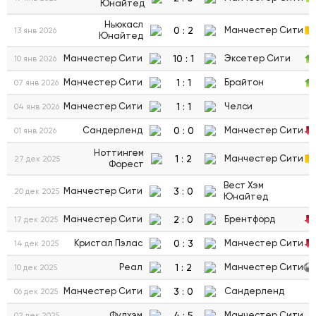
Юнайтед
Ньюкасл
0
:
2
Манчестер Сити
13 янв 2026
Юнайтед
10
:
1
Манчестер Сити
Эксетер Сити
10 янв 2026
1
:
1
Манчестер Сити
Брайтон
07 янв 2026
1
:
1
Манчестер Сити
Челси
04 янв 2026
0
:
0
Сандерленд
Манчестер Сити
01 янв 2026
Ноттингем
1
:
2
Манчестер Сити
27 дек 2025
Форест
Вест Хэм
3
:
0
Манчестер Сити
20 дек 2025
Юнайтед
2
:
0
Манчестер Сити
Брентфорд
17 дек 2025
0
:
3
Кристал Пэлас
Манчестер Сити
14 дек 2025
1
:
2
Реал
Манчестер Сити
10 дек 2025
3
:
0
Манчестер Сити
Сандерленд
06 дек 2025
4
:
5
Фулхэм
Манчестер Сити
02 дек 2025