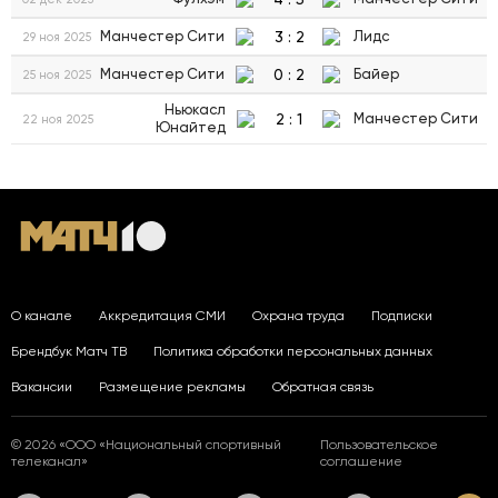
3
:
2
Манчестер Сити
Лидс
29 ноя 2025
0
:
2
Манчестер Сити
Байер
25 ноя 2025
Ньюкасл
2
:
1
Манчестер Сити
22 ноя 2025
Юнайтед
О канале
Аккредитация СМИ
Охрана труда
Подписки
Брендбук Матч ТВ
Политика обработки персональных данных
Вакансии
Размещение рекламы
Обратная связь
© 2026 «ООО «Национальный спортивный
Пользовательское
телеканал»
соглашение