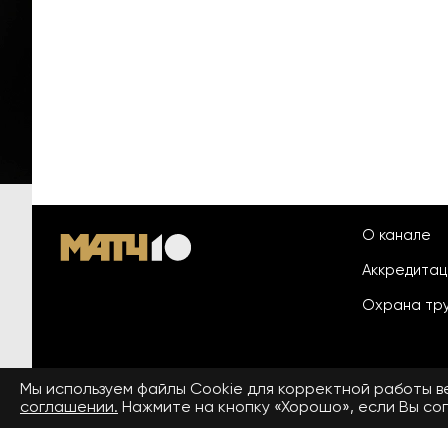
О канале
Аккредита
Охрана тр
Мы используем файлы Сookie для корректной работы 
© 2026 «ООО «Национальный
соглашении.
Нажмите на кнопку «Хорошо», если Вы сог
Пользовател
спортивный телеканал»