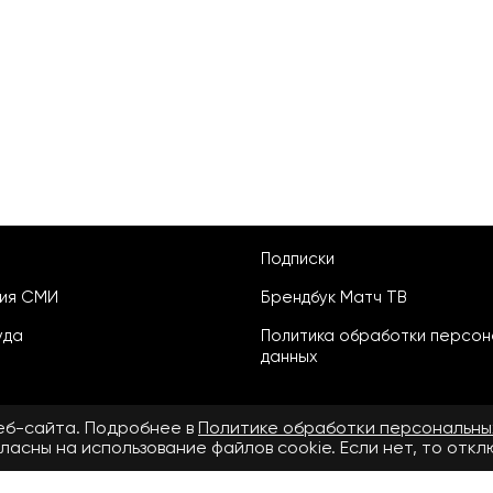
Подписки
ция СМИ
Брендбук Матч ТВ
уда
Политика обработки персон
данных
веб-сайта. Подробнее в
Политике обработки персональны
ласны на использование файлов cookie. Если нет, то отк
ьское соглашение