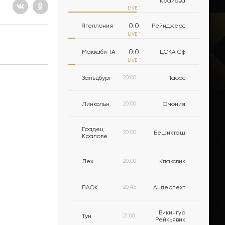
Крайова
LIVE
'
0
:
0
Ягеллония
Рейнджерс
LIVE
'
0
:
0
Маккаби ТА
ЦСКА Сф
LIVE
'
Зальцбург
20:00
Пафос
Линкольн
20:00
Омония
Градец
20:00
Бешикташ
Кралове
Лех
20:00
Клаксвик
ПАОК
20:45
Андерлехт
Викингур
Тун
21:00
Рейкьявик