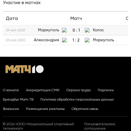
Участие в матчах
Дата
Матч
С
0
:
1
Мариуполь
Колос
29 июл 2020
1
:
2
Александрия
Мариуполь
25 июл 2020
О канале
Аккредитация СМИ
Охрана труда
Подписки
Брендбук Матч ТВ
Политика обработки персональных данных
Вакансии
Размещение рекламы
Обратная связь
© 2026 «ООО «Национальный спортивный
Пользовательское
телеканал»
соглашение