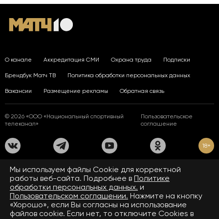
О канале
Аккредитация СМИ
Охрана труда
Подписки
Брендбук Матч ТВ
Политика обработки персональных данных
Вакансии
Размещение рекламы
Обратная связь
© 2026 «ООО «Национальный спортивный
Пользовательское
телеканал»
соглашение
18+
На сайте применяются рекомендательные технологии. Подробнее
Мы используем файлы Сookie для корректной
в
Правилах применения рекомендательных технологий.
работы веб-сайта. Подробнее в
Политике
обработки персональных данных.
и
Средство массовой информации сетевое издание «www.matchtv.ru»
зарегистрировано Федеральной службой по надзору в сфере связи,
Пользовательском соглашении.
Нажмите на кнопку
информационных технологий и массовых коммуникаций (Роскомнадзор).
«Хорошо», если Вы согласны на использование
Свидетельство о регистрации средства массовой информации ЭЛ № ФС 77 - 72390
файлов cookie. Если нет, то отключите Cookies в
от 28.02.2018. Название — www.matchtv.ru.
Учредитель (соучредители) СМИ сетевого издания «www.matchtv.ru»: ООО