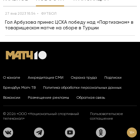
27 янв 2023 18:54
ФУТБОЛ
Гол Арбузова принес ЦСКА победу над «Партизаном» в
товарищеском матче на сборе в Турции
О канале
Аккредитация СМИ
Охрана труда
Подписки
Брендбук Матч ТВ
Политика обработки персональных данных
Вакансии
Размещение рекламы
Обратная связь
© 2026 «ООО «Национальный спортивный
Пользовательское
телеканал»
соглашение
18+