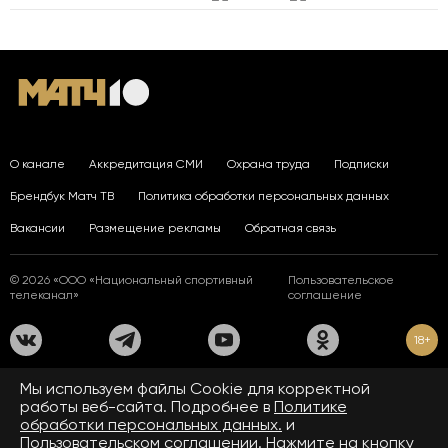
О канале
Аккредитация СМИ
Охрана труда
Подписки
Брендбук Матч ТВ
Политика обработки персональных данных
Вакансии
Размещение рекламы
Обратная связь
© 2026 «ООО «Национальный спортивный
Пользовательское
телеканал»
соглашение
18+
На сайте применяются рекомендательные технологии. Подробнее
Мы используем файлы Сookie для корректной
в
Правилах применения рекомендательных технологий.
работы веб-сайта. Подробнее в
Политике
обработки персональных данных.
и
Средство массовой информации сетевое издание «www.matchtv.ru»
зарегистрировано Федеральной службой по надзору в сфере связи,
Пользовательском соглашении.
Нажмите на кнопку