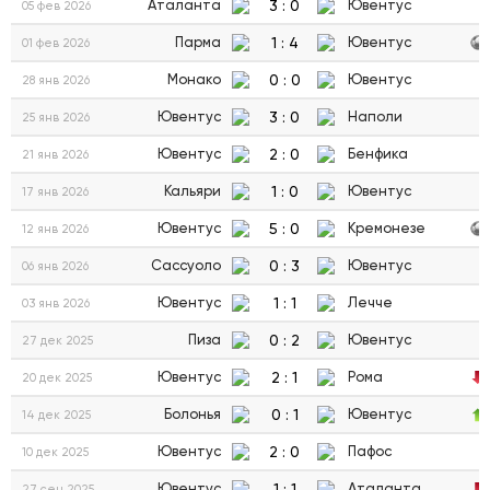
3
:
0
Аталанта
Ювентус
05 фев 2026
1
:
4
Парма
Ювентус
01 фев 2026
0
:
0
Монако
Ювентус
28 янв 2026
3
:
0
Ювентус
Наполи
25 янв 2026
2
:
0
Ювентус
Бенфика
21 янв 2026
1
:
0
Кальяри
Ювентус
17 янв 2026
5
:
0
Ювентус
Кремонезе
12 янв 2026
0
:
3
Сассуоло
Ювентус
06 янв 2026
1
:
1
Ювентус
Лечче
03 янв 2026
0
:
2
Пиза
Ювентус
27 дек 2025
2
:
1
Ювентус
Рома
20 дек 2025
0
:
1
Болонья
Ювентус
14 дек 2025
2
:
0
Ювентус
Пафос
10 дек 2025
1
:
1
Ювентус
Аталанта
27 сен 2025