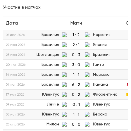
Участие в матчах
Дата
Матч
С
1
:
2
Бразилия
Норвегия
05 июл 2026
2
:
1
Бразилия
Япония
29 июн 2026
0
:
3
Шотландия
Бразилия
25 июн 2026
3
:
0
Бразилия
Гаити
20 июн 2026
1
:
1
Бразилия
Марокко
14 июн 2026
6
:
2
Бразилия
Панама
01 июн 2026
0
:
2
Ювентус
Фиорентина
17 мая 2026
0
:
1
Лечче
Ювентус
09 мая 2026
1
:
1
Ювентус
Верона
03 мая 2026
0
:
0
Милан
Ювентус
26 апр 2026