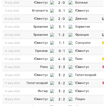
2
:
0
Ювентус
Болонья
19 апр 2026
0
:
1
Аталанта
Ювентус
11 апр 2026
2
:
0
Ювентус
Дженоа
06 апр 2026
3
:
1
Бразилия
Хорватия
01 апр 2026
1
:
2
Бразилия
Франция
26 мар 2026
1
:
1
Ювентус
Сассуоло
21 мар 2026
0
:
1
Удинезе
Ювентус
14 мар 2026
4
:
0
Ювентус
Пиза
07 мар 2026
3
:
3
Рома
Ювентус
01 мар 2026
3
:
2
Ювентус
Галатасарай
25 фев 2026
5
:
2
Галатасарай
Ювентус
17 фев 2026
3
:
2
Интер
Ювентус
14 фев 2026
2
:
2
Ювентус
Лацио
08 фев 2026