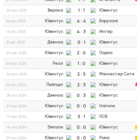
1
:
1
Верона
Ювентус
20 сен 2025
4
:
4
Ювентус
Боруссия
16 сен 2025
4
:
3
Ювентус
Интер
13 сен 2025
0
:
1
Дженоа
Ювентус
31 авг 2025
2
:
0
Ювентус
Парма
24 авг 2025
1
:
0
Реал
Ювентус
01 июл 2025
2
:
5
Ювентус
Манчестер Сити
26 июн 2025
2
:
3
Лейпциг
Ювентус
02 окт 2024
0
:
3
Дженоа
Ювентус
28 сен 2024
0
:
0
Ювентус
Наполи
21 сен 2024
3
:
1
Ювентус
ПСВ
17 сен 2024
0
:
0
Эмполи
Ювентус
14 сен 2024
0
:
0
Ювентус
Рома
01 сен 2024