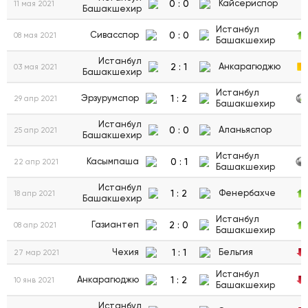
0
:
0
Кайсериспор
11 мая 2021
Башакшехир
Истанбул
0
:
0
Сивасспор
08 мая 2021
Башакшехир
Истанбул
2
:
1
Анкарагюджю
03 мая 2021
Башакшехир
Истанбул
1
:
2
Эрзурумспор
29 апр 2021
Башакшехир
Истанбул
0
:
0
Аланьяспор
25 апр 2021
Башакшехир
Истанбул
0
:
1
Касымпаша
22 апр 2021
Башакшехир
Истанбул
1
:
2
Фенербахче
18 апр 2021
Башакшехир
Истанбул
2
:
0
Газиантеп
08 апр 2021
Башакшехир
1
:
1
Чехия
Бельгия
27 мар 2021
Истанбул
1
:
2
Анкарагюджю
10 янв 2021
Башакшехир
Истанбул