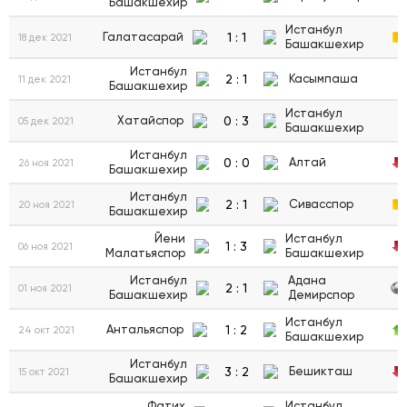
Башакшехир
Истанбул
1
:
1
Галатасарай
18 дек 2021
Башакшехир
Истанбул
2
:
1
Касымпаша
11 дек 2021
Башакшехир
Истанбул
0
:
3
Хатайспор
05 дек 2021
Башакшехир
Истанбул
0
:
0
Алтай
26 ноя 2021
Башакшехир
Истанбул
2
:
1
Сивасспор
20 ноя 2021
Башакшехир
Йени
Истанбул
1
:
3
06 ноя 2021
Малатьяспор
Башакшехир
Истанбул
Адана
2
:
1
01 ноя 2021
Башакшехир
Демирспор
Истанбул
1
:
2
Антальяспор
24 окт 2021
Башакшехир
Истанбул
3
:
2
Бешикташ
15 окт 2021
Башакшехир
Фатих
Истанбул