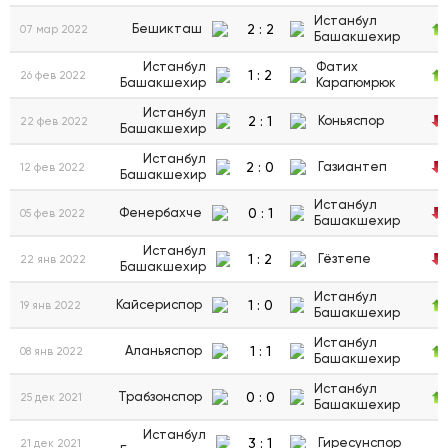
Истанбул
2
:
2
Бешикташ
07 мар 2022
Башакшехир
Истанбул
Фатих
1
:
2
26 фев 2022
Башакшехир
Карагюмрюк
Истанбул
2
:
1
Коньяспор
22 фев 2022
Башакшехир
Истанбул
2
:
0
Газиантеп
12 фев 2022
Башакшехир
Истанбул
0
:
1
Фенербахче
05 фев 2022
Башакшехир
Истанбул
1
:
2
Гёзтепе
22 янв 2022
Башакшехир
Истанбул
1
:
0
Кайсериспор
19 янв 2022
Башакшехир
Истанбул
1
:
1
Аланьяспор
08 янв 2022
Башакшехир
Истанбул
0
:
0
Трабзонспор
25 дек 2021
Башакшехир
Истанбул
3
:
1
Гиресунспор
21 дек 2021