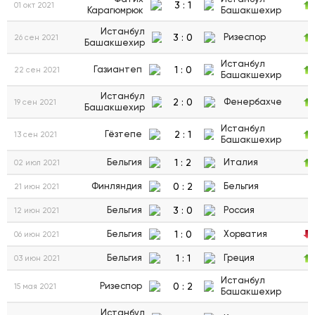
3
:
1
01 окт 2021
Карагюмрюк
Башакшехир
Истанбул
3
:
0
Ризеспор
26 сен 2021
Башакшехир
Истанбул
1
:
0
Газиантеп
22 сен 2021
Башакшехир
Истанбул
2
:
0
Фенербахче
19 сен 2021
Башакшехир
Истанбул
2
:
1
Гёзтепе
13 сен 2021
Башакшехир
1
:
2
Бельгия
Италия
02 июл 2021
0
:
2
Финляндия
Бельгия
21 июн 2021
3
:
0
Бельгия
Россия
12 июн 2021
1
:
0
Бельгия
Хорватия
06 июн 2021
1
:
1
Бельгия
Греция
03 июн 2021
Истанбул
0
:
2
Ризеспор
15 мая 2021
Башакшехир
Истанбул