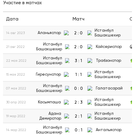
Участие в матчах
Дата
Матч
С
Истанбул
2
:
0
Аланьяспор
14 авг 2023
Башакшехир
Истанбул
2
:
0
Кайсериспор
21 авг 2022
Башакшехир
Истанбул
3
:
1
Трабзонспор
22 мая 2022
Башакшехир
Истанбул
1
:
1
Гиресунспор
15 мая 2022
Башакшехир
Истанбул
0
:
0
Галатасарай
07 мая 2022
Башакшехир
Истанбул
2
:
3
Касымпаша
30 апр 2022
Башакшехир
Адана
Истанбул
2
:
1
19 мар 2022
Демирспор
Башакшехир
Истанбул
0
:
1
Антальяспор
14 мар 2022
Башакшехир