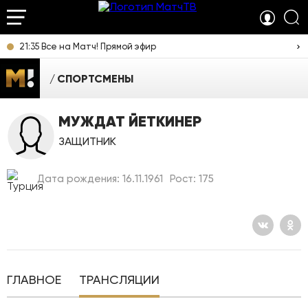
21:35 Все на Матч! Прямой эфир
СПОРТСМЕНЫ
МУЖДАТ ЙЕТКИНЕР
ЗАЩИТНИК
Дата рождения: 16.11.1961
Рост: 175
ГЛАВНОЕ
ТРАНСЛЯЦИИ