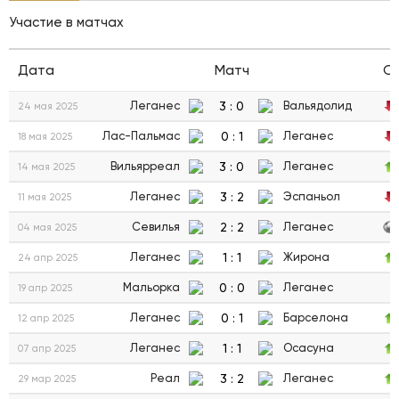
Участие в матчах
Дата
Матч
С
3
:
0
Леганес
Вальядолид
24 мая 2025
0
:
1
Лас-Пальмас
Леганес
18 мая 2025
3
:
0
Вильярреал
Леганес
14 мая 2025
3
:
2
Леганес
Эспаньол
11 мая 2025
2
:
2
Севилья
Леганес
04 мая 2025
1
:
1
Леганес
Жирона
24 апр 2025
0
:
0
Мальорка
Леганес
19 апр 2025
0
:
1
Леганес
Барселона
12 апр 2025
1
:
1
Леганес
Осасуна
07 апр 2025
3
:
2
Реал
Леганес
29 мар 2025