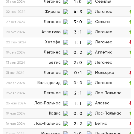
1
:
0
Леганес
Севилья
09 ноя 2024
4
:
3
Жирона
Леганес
02 ноя 2024
3
:
0
Леганес
Сельта
27 окт 2024
3
:
1
Атлетико
Леганес
20 окт 2024
1
:
1
Хетафе
Леганес
22 сен 2024
0
:
2
Леганес
Атлетик
19 сен 2024
2
:
0
Бетис
Леганес
13 сен 2024
0
:
1
Леганес
Мальорка
31 авг 2024
0
:
0
Вальядолид
Леганес
28 авг 2024
2
:
1
Леганес
Лас-Пальмас
25 авг 2024
1
:
1
Лас-Пальмас
Алавес
26 мая 2024
0
:
0
Кадис
Лас-Пальмас
19 мая 2024
2
:
2
Лас-Пальмас
Бетис
16 мая 2024
1
:
0
Мальорка
Лас-Пальмас
11 мая 2024