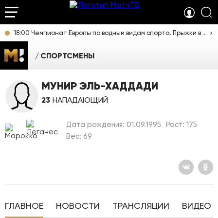
18:00 Чемпионат Европы по водным видам спорта. Прыжки в воду. Женщины. Синхронные прыжки. Трамплин 3 м. Прямая трансляция из Франции
СПОРТСМЕНЫ
МУНИР ЭЛЬ-ХАДДАДИ
23
НАПАДАЮЩИЙ
Дата рождения: 01.09.1995
Рост: 175
Вес: 69
ГЛАВНОЕ
НОВОСТИ
ТРАНСЛЯЦИИ
ВИДЕО