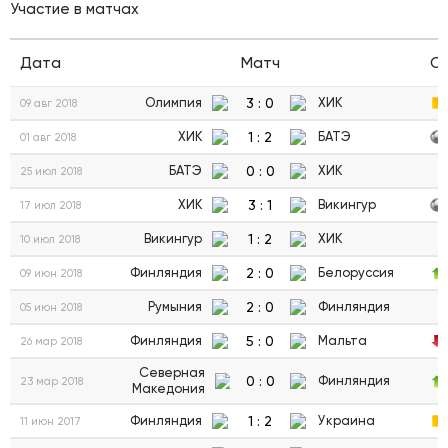
Участие в матчах
Дата
Матч
С
3
:
0
Олимпия
ХИК
09 авг 2018
1
:
2
ХИК
БАТЭ
01 авг 2018
0
:
0
БАТЭ
ХИК
25 июл 2018
3
:
1
ХИК
Викингур
17 июл 2018
1
:
2
Викингур
ХИК
10 июл 2018
2
:
0
Финляндия
Белоруссия
09 июн 2018
2
:
0
Румыния
Финляндия
05 июн 2018
5
:
0
Финляндия
Мальта
26 мар 2018
Северная
0
:
0
Финляндия
23 мар 2018
Македония
1
:
2
Финляндия
Украина
11 июн 2017