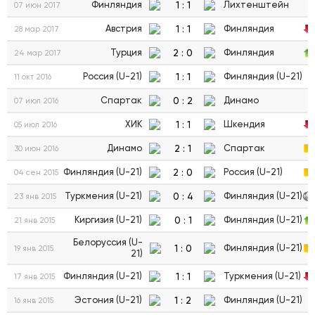
1
:
1
Финляндия
Лихтенштейн
07 июн 2017
1
:
1
Австрия
Финляндия
28 мар 2017
2
:
0
Турция
Финляндия
24 мар 2017
1
:
1
Россия (U-21)
Финляндия (U-21)
11 окт 2016
0
:
2
Спартак
Динамо
07 июл 2016
1
:
1
ХИК
Шкендия
05 июл 2016
2
:
1
Динамо
Спартак
30 июн 2016
2
:
0
Финляндия (U-21)
Россия (U-21)
04 сен 2015
0
:
4
Туркмения (U-21)
Финляндия (U-21)
23 янв 2015
0
:
1
Киргизия (U-21)
Финляндия (U-21)
21 янв 2015
Белоруссия (U-
1
:
0
Финляндия (U-21)
19 янв 2015
21)
1
:
1
Финляндия (U-21)
Туркмения (U-21)
17 янв 2015
1
:
2
Эстония (U-21)
Финляндия (U-21)
16 янв 2015