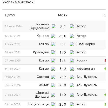
Участие в матчах
Дата
Матч
С
Босния и
3
:
1
Катар
24 июн 2026
Герцеговина
6
:
0
Канада
Катар
19 июн 2026
1
:
1
Катар
Швейцария
13 июн 2026
1
:
0
Ирландия
Катар
28 мая 2026
1
:
4
Катар
Россия
07 сен 2025
3
:
2
Катар
Узбекистан
14 ноя 2024
2
:
2
Сантос
Аль-Духаиль
09 фев 2024
2
:
0
Зенит
Аль-Духаиль
05 фев 2024
Шанхай
1
:
0
Аль-Духаиль
01 фев 2024
Шэньхуа
2
:
0
Нидерланды
Катар
29 ноя 2022