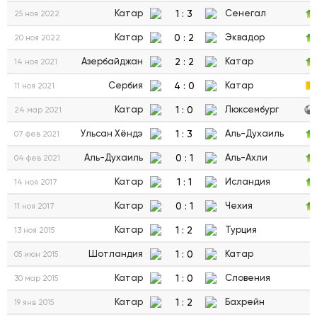
1
:
3
Катар
Сенегал
25 ноя 2022
0
:
2
Катар
Эквадор
20 ноя 2022
2
:
2
Азербайджан
Катар
14 ноя 2021
4
:
0
Сербия
Катар
11 ноя 2021
1
:
0
Катар
Люксембург
24 мар 2021
1
:
3
Ульсан Хёндэ
Аль-Духаиль
07 фев 2021
0
:
1
Аль-Духаиль
Аль-Ахли
04 фев 2021
1
:
1
Катар
Исландия
14 ноя 2017
0
:
1
Катар
Чехия
11 ноя 2017
1
:
2
Катар
Турция
13 ноя 2015
1
:
0
Шотландия
Катар
05 июн 2015
1
:
0
Катар
Словения
30 мар 2015
1
:
2
Катар
Бахрейн
19 янв 2015