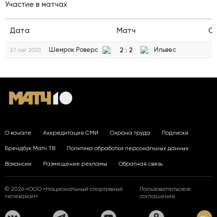
Участие в матчах
Дата
Матч
С
2
:
2
Шемрок Роверс
Ильвес
27 авг 2020
О канале
Аккредитация СМИ
Охрана труда
Подписки
Брендбук Матч ТВ
Политика обработки персональных данных
Вакансии
Размещение рекламы
Обратная связь
© 2026 «ООО «Национальный спортивный
Пользовательское
телеканал»
соглашение