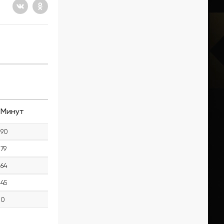
Минут
90
79
64
45
0