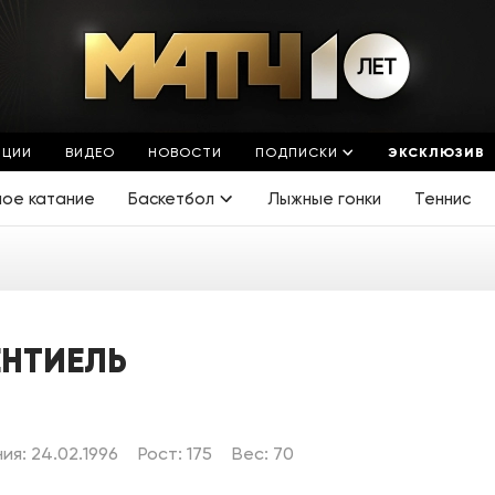
ЯЦИИ
ВИДЕО
НОВОСТИ
ПОДПИСКИ
ЭКСКЛЮЗИВ
ное катание
Баскетбол
Лыжные гонки
Теннис
ЕНТИЕЛЬ
я: 24.02.1996
Рост: 175
Вес: 70