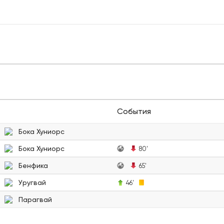
События
Бока Хуниорс
Бока Хуниорс
80'
Бенфика
65'
Уругвай
46'
Парагвай