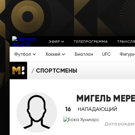
ЭФИР
ТЕЛЕПРОГРАММА
ТРАНСЛ
Футбол
Хоккей
Биатлон
UFC
Фигур
СПОРТСМЕНЫ
МИГЕЛЬ МЕР
16
НАПАДАЮЩИЙ
Дата рождени