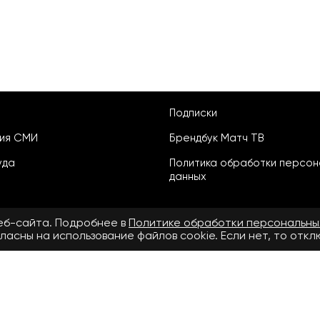
Подписки
ция СМИ
Брендбук Матч ТВ
уда
Политика обработки персон
данных
веб-сайта. Подробнее в
Политике обработки персональны
ласны на использование файлов cookie. Если нет, то отк
ьское соглашение
бнее в
Правилах применения рекомендательных технологий.
.ru» зарегистрировано Федеральной службой по надзору в сфере свя
й информации ЭЛ № ФС 77 - 72390 от 28.02.2018. Название — www.matcht
v.ru»: ООО «Национальный спортивный телеканал», главный редактор С
(495) 653 84 19, адрес электронной почты редакции СМИ сетевого издан