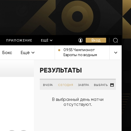
Вход
ПРИЛОЖЕНИЕ
ЕЩЁ
09:55 Чемпионат
Бокс
Ещё
Европы по водным
видам спорта.
Открытая вода.
РЕЗУЛЬТАТЫ
Женщины 3 км. Прямая
трансляция из
Франции
ВЧЕРА
СЕГОДНЯ
ЗАВТРА
ВЫБРАТЬ
В выбранный день матчи
отсутствуют.