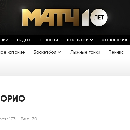
ЯЦИИ
ВИДЕО
НОВОСТИ
ПОДПИСКИ
ЭКСКЛЮЗИВ
ное катание
Баскетбол
Лыжные гонки
Теннис
ИОРИО
ост: 173
Вес: 70