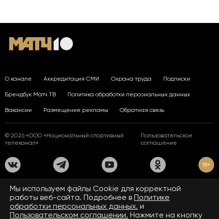
О канале
Аккредитация СМИ
Охрана труда
Подписки
Брендбук Матч ТВ
Политика обработки персональных данных
Вакансии
Размещение рекламы
Обратная связь
© 2026 «ООО «Национальный спортивный
Пользовательское
телеканал»
соглашение
18+
На сайте применяются рекомендательные технологии. Подробнее
Мы используем файлы Сookie для корректной
в
Правилах применения рекомендательных технологий.
работы веб-сайта. Подробнее в
Политике
обработки персональных данных.
и
Средство массовой информации сетевое издание «www.matchtv.ru»
зарегистрировано Федеральной службой по надзору в сфере связи,
Пользовательском соглашении.
Нажмите на кнопку
информационных технологий и массовых коммуникаций (Роскомнадзор).