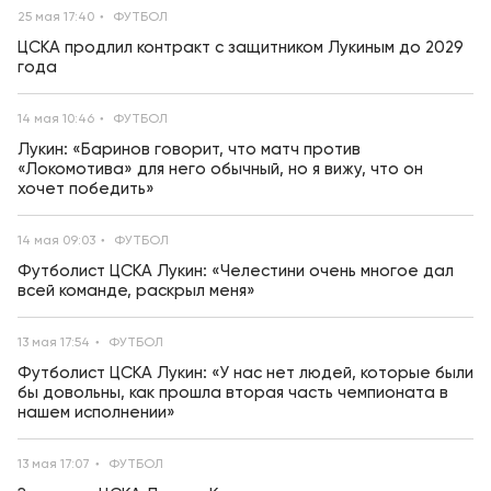
25 мая 17:40
ФУТБОЛ
ЦСКА продлил контракт с защитником Лукиным до 2029
года
14 мая 10:46
ФУТБОЛ
Лукин: «Баринов говорит, что матч против
«Локомотива» для него обычный, но я вижу, что он
хочет победить»
14 мая 09:03
ФУТБОЛ
Футболист ЦСКА Лукин: «Челестини очень многое дал
всей команде, раскрыл меня»
13 мая 17:54
ФУТБОЛ
Футболист ЦСКА Лукин: «У нас нет людей, которые были
бы довольны, как прошла вторая часть чемпионата в
нашем исполнении»
13 мая 17:07
ФУТБОЛ