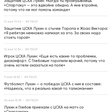
Защитник ЦСКА Лукин: «Когда ты проигрываешь
«Спартаку» — это вдвойне обидно. А мне втройне,
потому что не мог помочь команде»
12 мая 13:40
ФУТБОЛ
Защитник ЦСКА Лукин о стычке Торопа и Жоао Виктора:
«Я ребятам немножко напихал за это. За своих надо
стоять горой»
12 мая 12:36
ФУТБОЛ
Игрок ЦСКА Лукин: «Еще есть какие‑то проблемки,
дискомфорт. С Глебовым торопили врачей, потому что
очень хотели оказаться на поле»
11 мая 18:50
ФУТБОЛ
Футболист Лукин — о победах ЦСКА с ним в составе:
«Надеюсь, что я реально какой‑то талисманчик»
06 мая 18:39
ФУТБОЛ
Лукин и Глебов приехали с ЦСКА на матч со
«Спартаком»