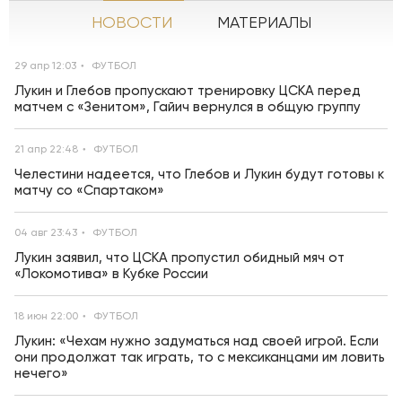
НОВОСТИ
МАТЕРИАЛЫ
29 апр 12:03
ФУТБОЛ
Лукин и Глебов пропускают тренировку ЦСКА перед
матчем с «Зенитом», Гайич вернулся в общую группу
21 апр 22:48
ФУТБОЛ
Челестини надеется, что Глебов и Лукин будут готовы к
матчу со «Спартаком»
04 авг 23:43
ФУТБОЛ
Лукин заявил, что ЦСКА пропустил обидный мяч от
«Локомотива» в Кубке России
18 июн 22:00
ФУТБОЛ
Лукин: «Чехам нужно задуматься над своей игрой. Если
они продолжат так играть, то с мексиканцами им ловить
нечего»