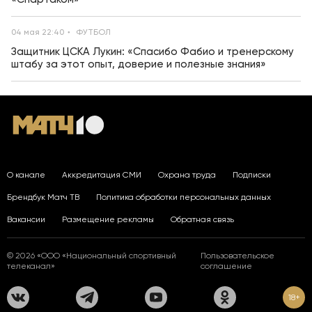
04 мая 22:40
ФУТБОЛ
Защитник ЦСКА Лукин: «Спасибо Фабио и тренерскому
штабу за этот опыт, доверие и полезные знания»
О канале
Аккредитация СМИ
Охрана труда
Подписки
Брендбук Матч ТВ
Политика обработки персональных данных
Вакансии
Размещение рекламы
Обратная связь
© 2026 «ООО «Национальный спортивный
Пользовательское
телеканал»
соглашение
18+