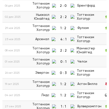
Тоттенхэм
2
:
0
Брентфорд
06 дек 2025
Хотспур
Ньюкасл
Тоттенхэм
2
:
2
02 дек 2025
Юнайтед
Хотспур
Тоттенхэм
1
:
2
Фулхэм
29 ноя 2025
Хотспур
Тоттенхэм
4
:
1
Арсенал
23 ноя 2025
Хотспур
Тоттенхэм
Манчестер
2
:
2
08 ноя 2025
Хотспур
Юнайтед
Тоттенхэм
0
:
1
Челси
01 ноя 2025
Хотспур
Тоттенхэм
0
:
3
Эвертон
26 окт 2025
Хотспур
Тоттенхэм
1
:
2
Астон Вилла
19 окт 2025
Хотспур
Тоттенхэм
1
:
2
Лидс
04 окт 2025
Хотспур
Тоттенхэм
1
:
1
Вулверхэмптон
27 сен 2025
Хотспур