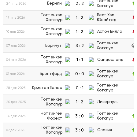
Тоттенхэм
2
:
2
Бёрнли
24 янв 2026
Хотспур
Тоттенхэм
Вест Хэм
1
:
2
17 янв 2026
Хотспур
Юнайтед
Тоттенхэм
1
:
2
Астон Вилла
10 янв 2026
Хотспур
Тоттенхэм
3
:
2
Борнмут
07 янв 2026
Хотспур
Тоттенхэм
1
:
1
Сандерленд
04 янв 2026
Хотспур
Тоттенхэм
0
:
0
Брентфорд
01 янв 2026
Хотспур
Тоттенхэм
0
:
1
Кристал Пэлас
28 дек 2025
Хотспур
Тоттенхэм
1
:
2
Ливерпуль
20 дек 2025
Хотспур
Ноттингем
Тоттенхэм
3
:
0
14 дек 2025
Форест
Хотспур
Тоттенхэм
3
:
0
Славия
09 дек 2025
Хотспур