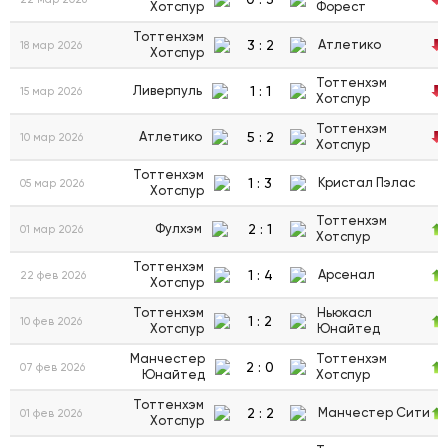
Хотспур
Форест
Тоттенхэм
3
:
2
Атлетико
18 мар 2026
Хотспур
Тоттенхэм
1
:
1
Ливерпуль
15 мар 2026
Хотспур
Тоттенхэм
5
:
2
Атлетико
10 мар 2026
Хотспур
Тоттенхэм
1
:
3
Кристал Пэлас
05 мар 2026
Хотспур
Тоттенхэм
2
:
1
Фулхэм
01 мар 2026
Хотспур
Тоттенхэм
1
:
4
Арсенал
22 фев 2026
Хотспур
Тоттенхэм
Ньюкасл
1
:
2
10 фев 2026
Хотспур
Юнайтед
Манчестер
Тоттенхэм
2
:
0
07 фев 2026
Юнайтед
Хотспур
Тоттенхэм
2
:
2
Манчестер Сити
01 фев 2026
Хотспур