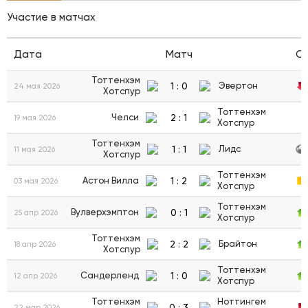
Участие в матчах
Дата
Матч
С
Тоттенхэм
1
:
0
Эвертон
24 мая 2026
Хотспур
Тоттенхэм
2
:
1
Челси
19 мая 2026
Хотспур
Тоттенхэм
1
:
1
Лидс
11 мая 2026
Хотспур
Тоттенхэм
1
:
2
Астон Вилла
03 мая 2026
Хотспур
Тоттенхэм
0
:
1
Вулверхэмптон
25 апр 2026
Хотспур
Тоттенхэм
2
:
2
Брайтон
18 апр 2026
Хотспур
Тоттенхэм
1
:
0
Сандерленд
12 апр 2026
Хотспур
Тоттенхэм
Ноттингем
0
:
3
22 мар 2026