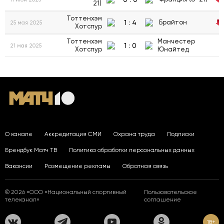
21)
Тоттенхэм
1
:
4
Брайтон
25 мая 2025
Хотспур
Тоттенхэм
Манчестер
1
:
0
21 мая 2025
Хотспур
Юнайтед
О канале
Аккредитация СМИ
Охрана труда
Подписки
Брендбук Матч ТВ
Политика обработки персональных данных
Вакансии
Размещение рекламы
Обратная связь
© 2026 «ООО «Национальный спортивный
Пользовательское
телеканал»
соглашение
18+