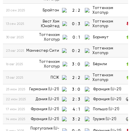
Тоттенхэм
2
:
2
Брайтон
20 сен 2025
Хотспур
Вест Хэм
Тоттенхэм
0
:
3
13 сен 2025
Юнайтед
Хотспур
Тоттенхэм
0
:
1
Борнмут
30 авг 2025
Хотспур
Тоттенхэм
0
:
2
Манчестер Сити
23 авг 2025
Хотспур
Тоттенхэм
3
:
0
Бёрнли
16 авг 2025
Хотспур
Тоттенхэм
2
:
2
ПСЖ
13 авг 2025
Хотспур
3
:
0
Германия (U-21)
Франция (U-21)
25 июн 2025
2
:
3
Дания (U-21)
Франция (U-21)
22 июн 2025
4
:
1
Франция (U-21)
Польша (U-21)
17 июн 2025
3
:
2
Франция (U-21)
Грузия (U-21)
14 июн 2025
Португалия (U-
0
:
0
Франция (U-21)
11 июн 2025