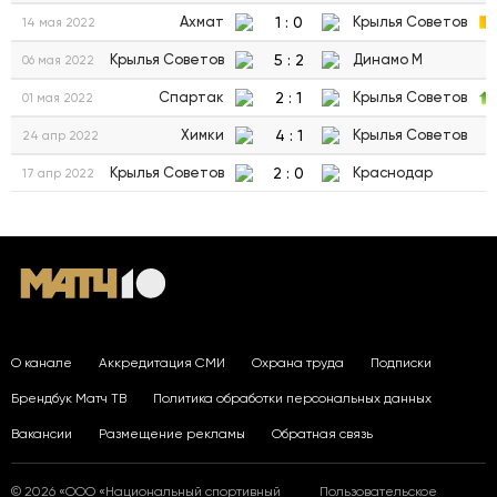
1
:
0
Ахмат
Крылья Советов
14 мая 2022
5
:
2
Крылья Советов
Динамо М
06 мая 2022
2
:
1
Спартак
Крылья Советов
01 мая 2022
4
:
1
Химки
Крылья Советов
24 апр 2022
2
:
0
Крылья Советов
Краснодар
17 апр 2022
О канале
Аккредитация СМИ
Охрана труда
Подписки
Брендбук Матч ТВ
Политика обработки персональных данных
Вакансии
Размещение рекламы
Обратная связь
© 2026 «ООО «Национальный спортивный
Пользовательское