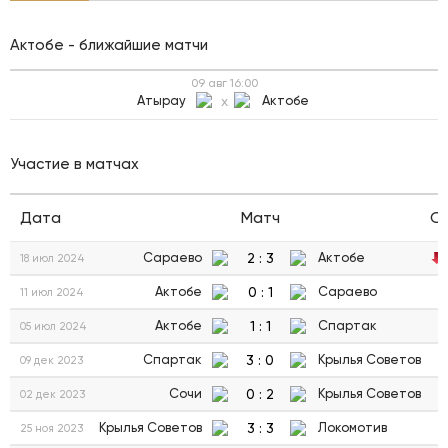
Актобе - ближайшие матчи
09 авг
16:00
Атырау
x
Актобе
Участие в матчах
Дата
Матч
С
2
:
3
Сараево
Актобе
18 июл 2024
0
:
1
Актобе
Сараево
11 июл 2024
1
:
1
Актобе
Спартак
05 июл 2024
3
:
0
Спартак
Крылья Советов
09 дек 2023
0
:
2
Сочи
Крылья Советов
02 дек 2023
3
:
3
Крылья Советов
Локомотив
25 ноя 2023