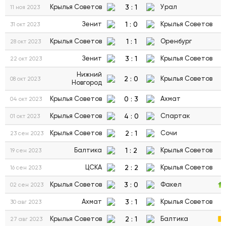
3
:
1
Крылья Советов
Урал
11 ноя 2023
1
:
0
Зенит
Крылья Советов
31 окт 2023
1
:
1
Крылья Советов
Оренбург
28 окт 2023
3
:
1
Зенит
Крылья Советов
22 окт 2023
Нижний
2
:
0
Крылья Советов
08 окт 2023
Новгород
0
:
3
Крылья Советов
Ахмат
04 окт 2023
4
:
0
Крылья Советов
Спартак
01 окт 2023
2
:
1
Крылья Советов
Сочи
23 сен 2023
1
:
2
Балтика
Крылья Советов
19 сен 2023
2
:
2
ЦСКА
Крылья Советов
16 сен 2023
3
:
0
Крылья Советов
Факел
02 сен 2023
3
:
1
Ахмат
Крылья Советов
30 авг 2023
2
:
1
Крылья Советов
Балтика
27 авг 2023