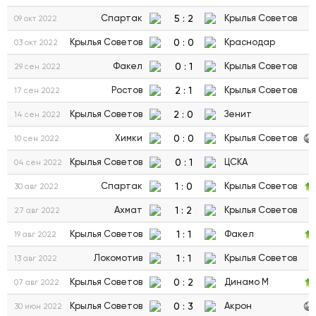
5
:
2
Спартак
Крылья Советов
09 окт 2022
0
:
0
Крылья Советов
Краснодар
03 окт 2022
0
:
1
Факел
Крылья Советов
29 сен 2022
2
:
1
Ростов
Крылья Советов
17 сен 2022
2
:
0
Крылья Советов
Зенит
14 сен 2022
0
:
0
Химки
Крылья Советов
10 сен 2022
0
:
1
Крылья Советов
ЦСКА
04 сен 2022
1
:
0
Спартак
Крылья Советов
30 авг 2022
1
:
2
Ахмат
Крылья Советов
27 авг 2022
1
:
1
Крылья Советов
Факел
19 авг 2022
1
:
1
Локомотив
Крылья Советов
13 авг 2022
0
:
2
Крылья Советов
Динамо М
07 авг 2022
0
:
3
Крылья Советов
Акрон
30 июн 2022