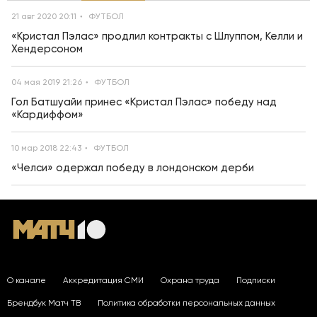
21 авг 2020 20:11
ФУТБОЛ
«Кристал Пэлас» продлил контракты с Шлуппом, Келли и
Хендерсоном
04 мая 2019 21:26
ФУТБОЛ
Гол Батшуайи принес «Кристал Пэлас» победу над
«Кардиффом»
10 мар 2018 22:43
ФУТБОЛ
«Челси» одержал победу в лондонском дерби
О канале
Аккредитация СМИ
Охрана труда
Подписки
Брендбук Матч ТВ
Политика обработки персональных данных