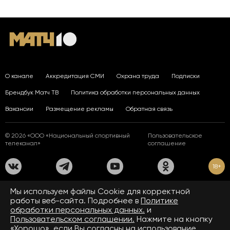
О канале
Аккредитация СМИ
Охрана труда
Подписки
Брендбук Матч ТВ
Политика обработки персональных данных
Вакансии
Размещение рекламы
Обратная связь
© 2026 «ООО «Национальный спортивный
Пользовательское
телеканал»
соглашение
18+
На сайте применяются рекомендательные технологии. Подробнее
Мы используем файлы Сookie для корректной
в
Правилах применения рекомендательных технологий.
работы веб-сайта. Подробнее в
Политике
обработки персональных данных.
и
Средство массовой информации сетевое издание «www.matchtv.ru»
зарегистрировано Федеральной службой по надзору в сфере связи,
Пользовательском соглашении.
Нажмите на кнопку
информационных технологий и массовых коммуникаций (Роскомнадзор).
«Хорошо», если Вы согласны на использование
Свидетельство о регистрации средства массовой информации ЭЛ № ФС 77 - 72390