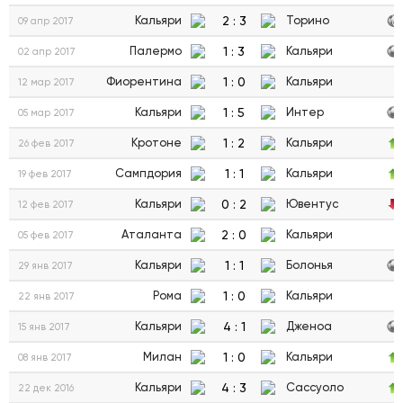
2
:
3
Кальяри
Торино
09 апр 2017
1
:
3
Палермо
Кальяри
02 апр 2017
1
:
0
Фиорентина
Кальяри
12 мар 2017
1
:
5
Кальяри
Интер
05 мар 2017
1
:
2
Кротоне
Кальяри
26 фев 2017
1
:
1
Сампдория
Кальяри
19 фев 2017
0
:
2
Кальяри
Ювентус
12 фев 2017
2
:
0
Аталанта
Кальяри
05 фев 2017
1
:
1
Кальяри
Болонья
29 янв 2017
1
:
0
Рома
Кальяри
22 янв 2017
4
:
1
Кальяри
Дженоа
15 янв 2017
1
:
0
Милан
Кальяри
08 янв 2017
4
:
3
Кальяри
Сассуоло
22 дек 2016