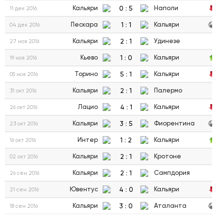
0
:
5
Кальяри
Наполи
11 дек 2016
1
:
1
Пескара
Кальяри
04 дек 2016
2
:
1
Кальяри
Удинезе
27 ноя 2016
1
:
0
Кьево
Кальяри
19 ноя 2016
5
:
1
Торино
Кальяри
05 ноя 2016
2
:
1
Кальяри
Палермо
31 окт 2016
4
:
1
Лацио
Кальяри
26 окт 2016
3
:
5
Кальяри
Фиорентина
23 окт 2016
1
:
2
Интер
Кальяри
16 окт 2016
2
:
1
Кальяри
Кротоне
02 окт 2016
2
:
1
Кальяри
Сампдория
26 сен 2016
4
:
0
Ювентус
Кальяри
21 сен 2016
3
:
0
Кальяри
Аталанта
18 сен 2016