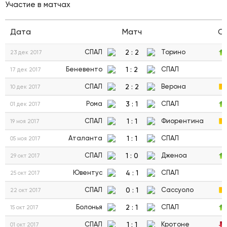
Участие в матчах
Дата
Матч
С
2
:
2
СПАЛ
Торино
23 дек 2017
1
:
2
Беневенто
СПАЛ
17 дек 2017
2
:
2
СПАЛ
Верона
10 дек 2017
3
:
1
Рома
СПАЛ
01 дек 2017
1
:
1
СПАЛ
Фиорентина
19 ноя 2017
1
:
1
Аталанта
СПАЛ
05 ноя 2017
1
:
0
СПАЛ
Дженоа
29 окт 2017
4
:
1
Ювентус
СПАЛ
25 окт 2017
0
:
1
СПАЛ
Сассуоло
22 окт 2017
2
:
1
Болонья
СПАЛ
15 окт 2017
1
:
1
СПАЛ
Кротоне
01 окт 2017