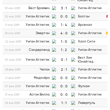
Юнайтед
3
:
1
Вест Бромвич
Уиган Атлетик
09 мая 2009
0
:
0
Уиган Атлетик
Болтон
02 мая 2009
1
:
4
Уиган Атлетик
Арсенал
11 апр 2009
4
:
0
Эвертон
Уиган Атлетик
05 апр 2009
1
:
0
Уиган Атлетик
Халл Сити
22 мар 2009
1
:
2
Сандерленд
Уиган Атлетик
14 мар 2009
Вест Хэм
0
:
1
Уиган Атлетик
04 мар 2009
Юнайтед
2
:
1
Челси
Уиган Атлетик
28 фев 2009
0
:
0
Мидлсбро
Уиган Атлетик
21 фев 2009
0
:
0
Уиган Атлетик
Фулхэм
07 фев 2009
0
:
0
Астон Вилла
Уиган Атлетик
31 янв 2009
1
:
1
Уиган Атлетик
Ливерпуль
28 янв 2009