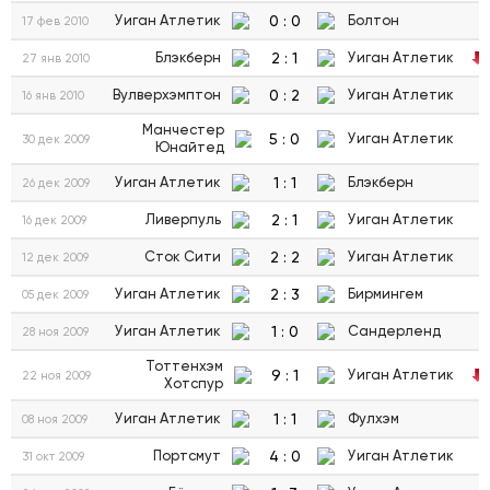
0
:
0
Уиган Атлетик
Болтон
17 фев 2010
2
:
1
Блэкберн
Уиган Атлетик
27 янв 2010
0
:
2
Вулверхэмптон
Уиган Атлетик
16 янв 2010
Манчестер
5
:
0
Уиган Атлетик
30 дек 2009
Юнайтед
1
:
1
Уиган Атлетик
Блэкберн
26 дек 2009
2
:
1
Ливерпуль
Уиган Атлетик
16 дек 2009
2
:
2
Сток Сити
Уиган Атлетик
12 дек 2009
2
:
3
Уиган Атлетик
Бирмингем
05 дек 2009
1
:
0
Уиган Атлетик
Сандерленд
28 ноя 2009
Тоттенхэм
9
:
1
Уиган Атлетик
22 ноя 2009
Хотспур
1
:
1
Уиган Атлетик
Фулхэм
08 ноя 2009
4
:
0
Портсмут
Уиган Атлетик
31 окт 2009