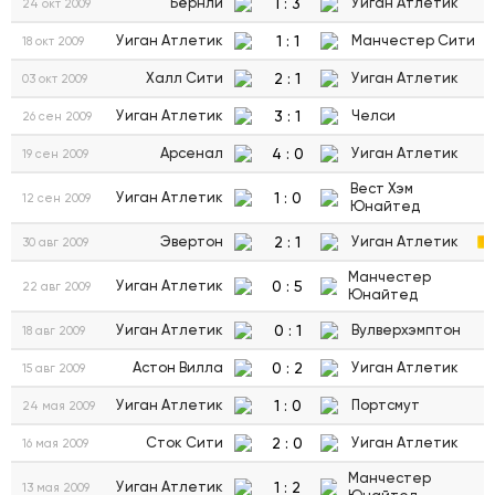
1
:
3
Бёрнли
Уиган Атлетик
24 окт 2009
1
:
1
Уиган Атлетик
Манчестер Сити
18 окт 2009
2
:
1
Халл Сити
Уиган Атлетик
03 окт 2009
3
:
1
Уиган Атлетик
Челси
26 сен 2009
4
:
0
Арсенал
Уиган Атлетик
19 сен 2009
Вест Хэм
1
:
0
Уиган Атлетик
12 сен 2009
Юнайтед
2
:
1
Эвертон
Уиган Атлетик
30 авг 2009
Манчестер
0
:
5
Уиган Атлетик
22 авг 2009
Юнайтед
0
:
1
Уиган Атлетик
Вулверхэмптон
18 авг 2009
0
:
2
Астон Вилла
Уиган Атлетик
15 авг 2009
1
:
0
Уиган Атлетик
Портсмут
24 мая 2009
2
:
0
Сток Сити
Уиган Атлетик
16 мая 2009
Манчестер
1
:
2
Уиган Атлетик
13 мая 2009