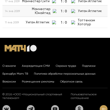
1
:
0
Манчестер Сити
Уиган Атлетик
17 янв 2009
Манчестер
1
:
0
Уиган Атлетик
14 янв 2009
Юнайтед
Тоттенхэм
1
:
0
Уиган Атлетик
11 янв 2009
Хотспур
О канале
Аккредитация СМИ
Охрана труда
Подписки
Брендбук Матч ТВ
Политика обработки персональных данных
Вакансии
Размещение рекламы
Обратная связь
© 2026 «ООО «Национальный спортивный
Пользовательское
телеканал»
соглашение
18+