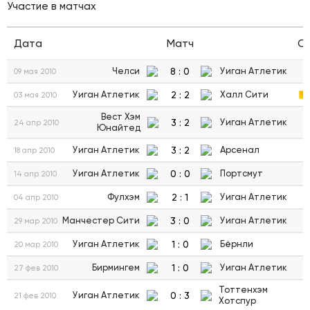
Участие в матчах
Дата
Матч
С
8
:
0
Челси
Уиган Атлетик
09 мая 2010
2
:
2
Уиган Атлетик
Халл Сити
03 мая 2010
Вест Хэм
3
:
2
Уиган Атлетик
24 апр 2010
Юнайтед
3
:
2
Уиган Атлетик
Арсенал
18 апр 2010
0
:
0
Уиган Атлетик
Портсмут
14 апр 2010
2
:
1
Фулхэм
Уиган Атлетик
04 апр 2010
3
:
0
Манчестер Сити
Уиган Атлетик
29 мар 2010
1
:
0
Уиган Атлетик
Бёрнли
20 мар 2010
1
:
0
Бирмингем
Уиган Атлетик
27 фев 2010
Тоттенхэм
0
:
3
Уиган Атлетик
21 фев 2010
Хотспур