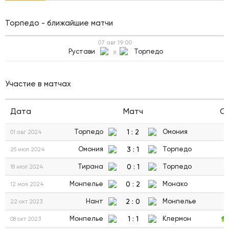
Торпедо - ближайшие матчи
07 авг
19:00
Рустави
x
Торпедо
Участие в матчах
Дата
Матч
С
1
:
2
Торпедо
Омония
01 авг 2024
3
:
1
Омония
Торпедо
25 июл 2024
0
:
1
Тирана
Торпедо
18 июл 2024
0
:
2
Монпелье
Монако
12 мая 2024
2
:
0
Нант
Монпелье
22 окт 2023
1
:
1
Монпелье
Клермон
08 окт 2023