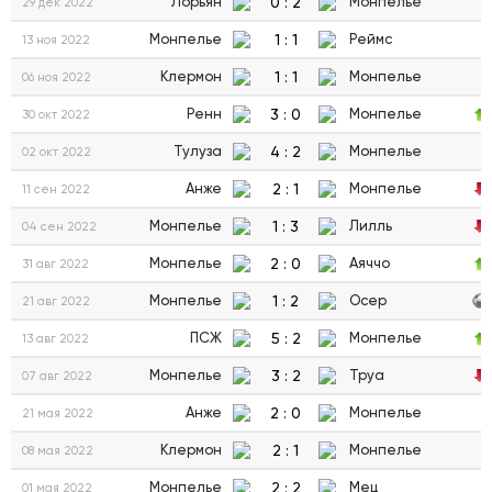
0
:
2
Лорьян
Монпелье
29 дек 2022
1
:
1
Монпелье
Реймс
13 ноя 2022
1
:
1
Клермон
Монпелье
06 ноя 2022
3
:
0
Ренн
Монпелье
30 окт 2022
4
:
2
Тулуза
Монпелье
02 окт 2022
2
:
1
Анже
Монпелье
11 сен 2022
1
:
3
Монпелье
Лилль
04 сен 2022
2
:
0
Монпелье
Аяччо
31 авг 2022
1
:
2
Монпелье
Осер
21 авг 2022
5
:
2
ПСЖ
Монпелье
13 авг 2022
3
:
2
Монпелье
Труа
07 авг 2022
2
:
0
Анже
Монпелье
21 мая 2022
2
:
1
Клермон
Монпелье
08 мая 2022
2
:
2
Монпелье
Мец
01 мая 2022