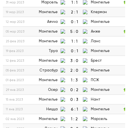
1
:
1
Марсель
Монпелье
31 мар 2023
2
:
1
Монпелье
Клермон
19 мар 2023
0
:
1
Аяччо
Монпелье
12 мар 2023
5
:
0
Монпелье
Анже
05 мар 2023
1
:
1
Монпелье
Ланс
25 фев 2023
0
:
1
Труа
Монпелье
19 фев 2023
3
:
0
Монпелье
Брест
12 фев 2023
2
:
0
Страсбур
Монпелье
05 фев 2023
1
:
3
Монпелье
ПСЖ
01 фев 2023
0
:
2
Осер
Монпелье
29 янв 2023
0
:
3
Монпелье
Нант
15 янв 2023
6
:
1
Ницца
Монпелье
11 янв 2023
1
:
2
Монпелье
Марсель
02 янв 2023