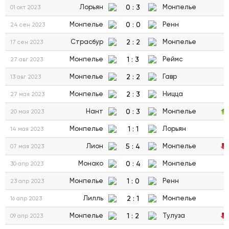
0
:
3
Лорьян
Монпелье
01 окт 2023
0
:
0
Монпелье
Ренн
24 сен 2023
2
:
2
Страсбур
Монпелье
17 сен 2023
1
:
3
Монпелье
Реймс
27 авг 2023
2
:
2
Монпелье
Гавр
13 авг 2023
2
:
3
Монпелье
Ницца
27 мая 2023
0
:
3
Нант
Монпелье
20 мая 2023
1
:
1
Монпелье
Лорьян
14 мая 2023
5
:
4
Лион
Монпелье
07 мая 2023
0
:
4
Монако
Монпелье
30 апр 2023
1
:
0
Монпелье
Ренн
23 апр 2023
2
:
1
Лилль
Монпелье
16 апр 2023
1
:
2
Монпелье
Тулуза
09 апр 2023