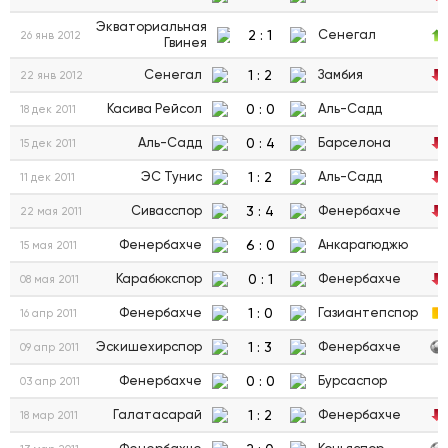
Экваториальная
2
:
1
Сенегал
26 янв 2012
Гвинея
1
:
2
Сенегал
Замбия
22 янв 2012
0
:
0
Касива Рейсол
Аль-Садд
18 дек 2011
0
:
4
Аль-Садд
Барселона
15 дек 2011
1
:
2
ЭС Тунис
Аль-Садд
11 дек 2011
3
:
4
Сивасспор
Фенербахче
22 мая 2011
6
:
0
Фенербахче
Анкарагюджю
15 мая 2011
0
:
1
Карабюкспор
Фенербахче
08 мая 2011
1
:
0
Фенербахче
Газиантепспор
16 апр 2011
1
:
3
Эскишехирспор
Фенербахче
09 апр 2011
0
:
0
Фенербахче
Бурсаспор
03 апр 2011
1
:
2
Галатасарай
Фенербахче
18 мар 2011