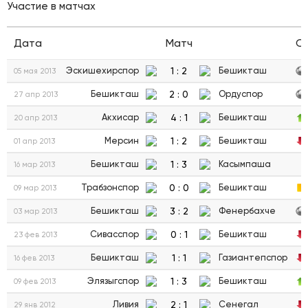
Участие в матчах
Дата
Матч
С
1
:
2
Эскишехирспор
Бешикташ
05 мая 2013
2
:
0
Бешикташ
Ордуспор
27 апр 2013
4
:
1
Акхисар
Бешикташ
20 апр 2013
1
:
2
Мерсин
Бешикташ
01 апр 2013
1
:
3
Бешикташ
Касымпаша
16 мар 2013
0
:
0
Трабзонспор
Бешикташ
09 мар 2013
3
:
2
Бешикташ
Фенербахче
03 мар 2013
0
:
1
Сивасспор
Бешикташ
23 фев 2013
1
:
1
Бешикташ
Газиантепспор
16 фев 2013
1
:
3
Элязыгспор
Бешикташ
09 фев 2013
2
:
1
Ливия
Сенегал
29 янв 2012