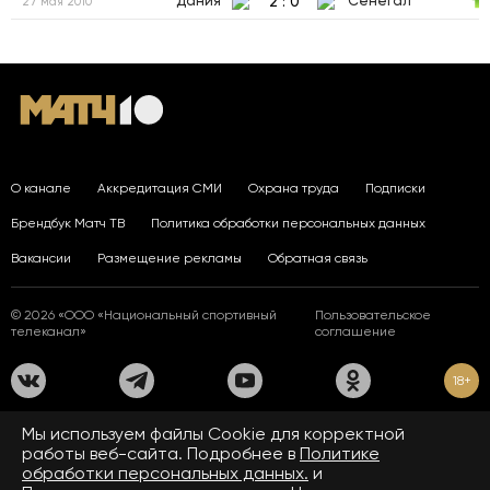
2
:
0
Дания
Сенегал
27 мая 2010
О канале
Аккредитация СМИ
Охрана труда
Подписки
Брендбук Матч ТВ
Политика обработки персональных данных
Вакансии
Размещение рекламы
Обратная связь
© 2026 «ООО «Национальный спортивный
Пользовательское
телеканал»
соглашение
18+
На сайте применяются рекомендательные технологии. Подробнее
Мы используем файлы Сookie для корректной
в
Правилах применения рекомендательных технологий.
работы веб-сайта. Подробнее в
Политике
обработки персональных данных.
и
Средство массовой информации сетевое издание «www.matchtv.ru»
зарегистрировано Федеральной службой по надзору в сфере связи,