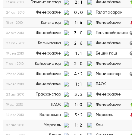
2
:
1
Газиантепспор
Фенербахче
13 ноя 2010
0
:
0
Фенербахче
Галатасарай
24 окт 2010
1
:
4
Коньяспор
Фенербахче
18 окт 2010
3
:
0
Фенербахче
Генчлербирлиги
02 окт 2010
2
:
6
Касымпаша
Фенербахче
27 сен 2010
1
:
1
Фенербахче
Бешикташ
19 сен 2010
2
:
0
Кайсериспор
Фенербахче
11 сен 2010
4
:
2
Фенербахче
Манисаспор
29 авг 2010
1
:
1
Фенербахче
ПАОК
26 авг 2010
3
:
2
Трабзонспор
Фенербахче
23 авг 2010
1
:
0
ПАОК
Фенербахче
19 авг 2010
3
:
2
Валансьен
Марсель
14 авг 2010
1
:
2
Марсель
Кан
07 авг 2010