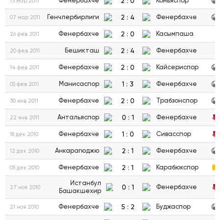
2
:
0
Фенербахче
Коньяспор
13 мар 2011
2
:
4
Генчлербирлиги
Фенербахче
07 мар 2011
2
:
0
Фенербахче
Касымпаша
26 фев 2011
2
:
4
Бешикташ
Фенербахче
20 фев 2011
2
:
0
Фенербахче
Кайсериспор
14 фев 2011
1
:
3
Манисаспор
Фенербахче
05 фев 2011
2
:
0
Фенербахче
Трабзонспор
30 янв 2011
0
:
1
Антальяспор
Фенербахче
22 янв 2011
1
:
0
Фенербахче
Сивасспор
18 дек 2010
2
:
1
Анкарагюджю
Фенербахче
12 дек 2010
2
:
1
Фенербахче
Карабюкспор
05 дек 2010
Истанбул
0
:
1
Фенербахче
27 ноя 2010
Башакшехир
5
:
2
Фенербахче
Буджаспор
21 ноя 2010