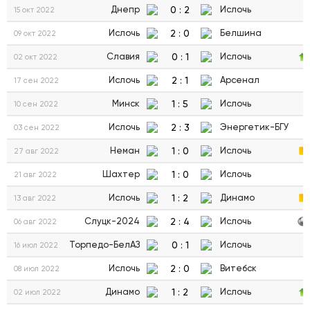
0
:
2
Днепр
Ислочь
15 окт 2022
2
:
0
Ислочь
Белшина
09 окт 2022
0
:
1
Славия
Ислочь
02 окт 2022
2
:
1
Ислочь
Арсенал
17 сен 2022
1
:
5
Минск
Ислочь
10 сен 2022
2
:
3
Ислочь
Энергетик-БГУ
03 сен 2022
1
:
0
Неман
Ислочь
27 авг 2022
1
:
0
Шахтер
Ислочь
21 авг 2022
1
:
2
Ислочь
Динамо
13 авг 2022
2
:
4
Слуцк-2024
Ислочь
06 авг 2022
0
:
1
Торпедо-БелАЗ
Ислочь
16 июл 2022
2
:
0
Ислочь
Витебск
08 июл 2022
1
:
2
Динамо
Ислочь
02 июл 2022