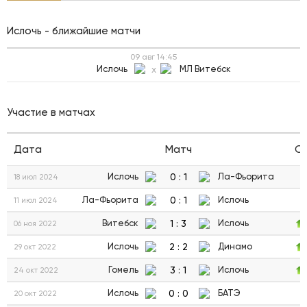
Ислочь - ближайшие матчи
09 авг
14:45
Ислочь
x
МЛ Витебск
Участие в матчах
Дата
Матч
С
0
:
1
Ислочь
Ла-Фьорита
18 июл 2024
0
:
1
Ла-Фьорита
Ислочь
11 июл 2024
1
:
3
Витебск
Ислочь
06 ноя 2022
2
:
2
Ислочь
Динамо
29 окт 2022
3
:
1
Гомель
Ислочь
24 окт 2022
0
:
0
Ислочь
БАТЭ
20 окт 2022