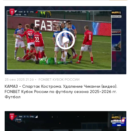
25 сен 2025 21:26
FONBET КУБОК РОССИИ
КАМАЗ - Спартак Кострома. Удаление Чиканчи (видео).
FONBET Кубок России по футболу сезона 2025-2026 гг.
Футбол