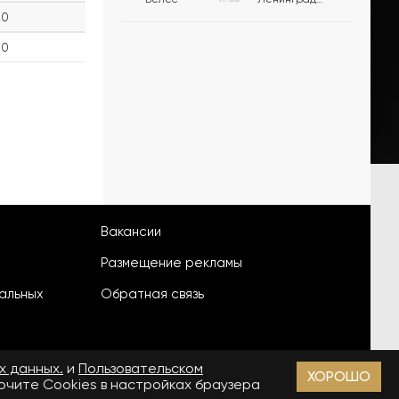
0
0
Вакансии
Размещение рекламы
альных
Обратная связь
х данных.
и
Пользовательском
ХОРОШО
лючите Cookies в настройках браузера
18+