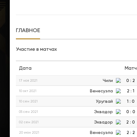
ГЛАВНОЕ
Участие в матчах
Дата
Матч
Чили
0
:
2
17 ноя 2021
Венесуэла
2
:
1
10 окт 2021
Уругвай
1
:
0
10 сен 2021
Эквадор
0
:
0
05 сен 2021
Эквадор
2
:
0
02 сен 2021
Венесуэла
2
:
2
20 июн 2021