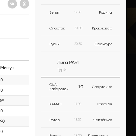
Зенит
17:00
Родина
Спартак
20:00
Краснодар
Рубин
20:30
Оренбург
Лига PARI
Минут
Тур 5
0
СКА-
1
:
3
Спартак Кс
Хабаровск
0
89
КАМАЗ
17:00
Волга Ул
0
Ротор
18:30
Челябинск
90
0
Велес
19:00
Ленинградец