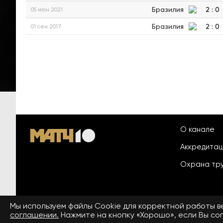
Бразилия
2
:
0
05 июн 2021
Бразилия
2
:
0
01 сен 2017
О канале
Аккредита
Охрана тр
Мы используем файлы Сookie для корректной работы 
© 2026 «ООО «Национальный
соглашении.
Нажмите на кнопку «Хорошо», если Вы сог
Пользовател
спортивный телеканал»