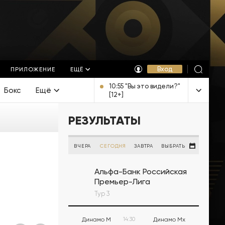
Вход
ПРИЛОЖЕНИЕ
ЕЩЁ
10:55 "Вы это видели?"
Бокс
Ещё
[12+]
РЕЗУЛЬТАТЫ
ВЧЕРА
СЕГОДНЯ
ЗАВТРА
ВЫБРАТЬ
Альфа-Банк Российская
Премьер-Лига
Тур 3
Динамо М
14:30
Динамо Мх