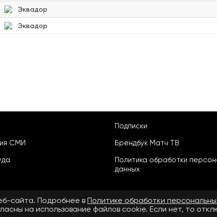
Эквадор
Эквадор
Подписки
ция СМИ
Брендбук Матч ТВ
уда
Политика обработки персон
данных
веб-сайта. Подробнее в
Политике обработки персональны
ласны на использование файлов cookie. Если нет, то отк
ьское соглашение