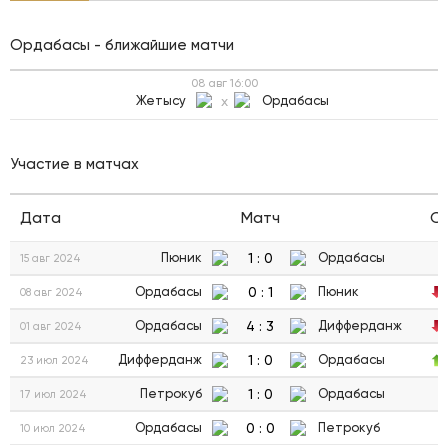
Ордабасы - ближайшие матчи
08 авг
16:00
Жетысу
x
Ордабасы
Участие в матчах
Дата
Матч
С
1
:
0
Пюник
Ордабасы
15 авг 2024
0
:
1
Ордабасы
Пюник
08 авг 2024
4
:
3
Ордабасы
Дифферданж
01 авг 2024
1
:
0
Дифферданж
Ордабасы
23 июл 2024
1
:
0
Петрокуб
Ордабасы
17 июл 2024
0
:
0
Ордабасы
Петрокуб
10 июл 2024