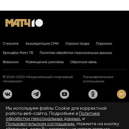
О канале
Аккредитация СМИ
Охрана труда
Подписки
Брендбук Матч ТВ
Политика обработки персональных данных
Вакансии
Размещение рекламы
Обратная связь
© 2026 «ООО «Национальный спортивный
Пользовательское
телеканал»
соглашение
18+
На сайте применяются рекомендательные технологии. Подробнее
Мы используем файлы Сookie для корректной
в
Правилах применения рекомендательных технологий.
работы веб-сайта. Подробнее в
Политике
обработки персональных данных.
и
Средство массовой информации сетевое издание «www.matchtv.ru»
зарегистрировано Федеральной службой по надзору в сфере связи,
Пользовательском соглашении.
Нажмите на кнопку
информационных технологий и массовых коммуникаций (Роскомнадзор).
«Хорошо», если Вы согласны на использование