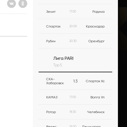
Зенит
17:00
Родина
Спартак
20:00
Краснодар
Рубин
20:30
Оренбург
Лига PARI
Тур 5
СКА-
1
:
3
Спартак Кс
Хабаровск
КАМАЗ
17:00
Волга Ул
Ротор
18:30
Челябинск
Велес
19:00
Ленинградец