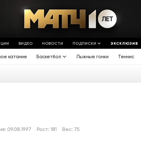
ЯЦИИ
ВИДЕО
НОВОСТИ
ПОДПИСКИ
ЭКСКЛЮЗИВ
ное катание
Баскетбол
Лыжные гонки
Теннис
я: 09.08.1997
Рост: 181
Вес: 75