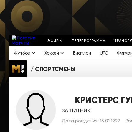
ЭФИР
ТЕЛЕПРОГРАММА
ТРАНСЛ
Футбол
Хоккей
Биатлон
UFC
Фигур
СПОРТСМЕНЫ
КРИСТЕРС Г
ЗАЩИТНИК
Дата рождения: 15.01.1997
Ро