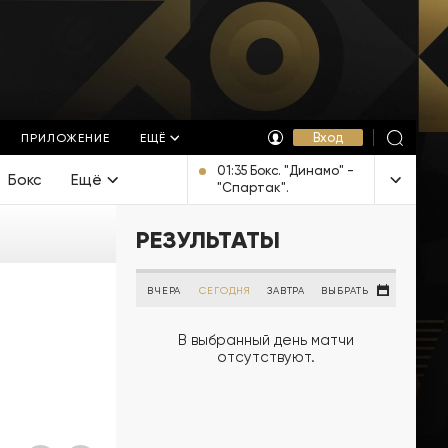
Вход
ПРИЛОЖЕНИЕ
ЕЩЁ
01:35 Бокс. "Динамо" -
Бокс
Ещё
"Спартак".
Трансляция из
Йошкар-Олы [16+]
РЕЗУЛЬТАТЫ
ВЧЕРА
СЕГОДНЯ
ЗАВТРА
ВЫБРАТЬ
В выбранный день матчи
отсутствуют.