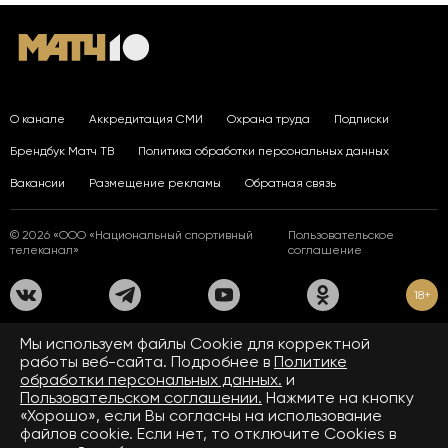
О канале
Аккредитация СМИ
Охрана труда
Подписки
Брендбук Матч ТВ
Политика обработки персональных данных
Вакансии
Размещение рекламы
Обратная связь
© 2026 «ООО «Национальный спортивный
Пользовательское
телеканал»
соглашение
18+
На сайте применяются рекомендательные технологии. Подробнее
Мы используем файлы Сookie для корректной
в
Правилах применения рекомендательных технологий.
работы веб-сайта. Подробнее в
Политике
обработки персональных данных.
и
Средство массовой информации сетевое издание «www.matchtv.ru»
зарегистрировано Федеральной службой по надзору в сфере связи,
Пользовательском соглашении.
Нажмите на кнопку
информационных технологий и массовых коммуникаций (Роскомнадзор).
«Хорошо», если Вы согласны на использование
Свидетельство о регистрации средства массовой информации ЭЛ № ФС 77 - 72390
файлов cookie. Если нет, то отключите Cookies в
от 28.02.2018. Название — www.matchtv.ru.
Учредитель (соучредители) СМИ сетевого издания «www.matchtv.ru»: ООО