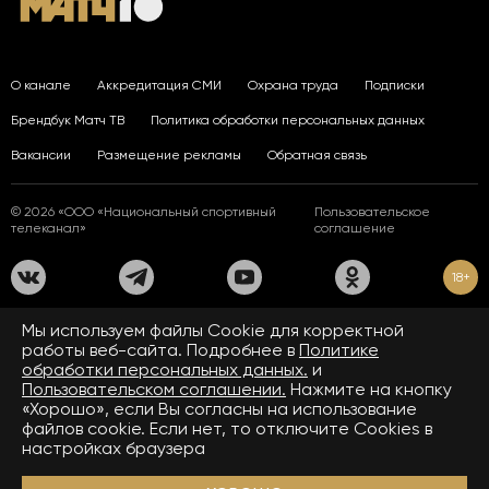
О канале
Аккредитация СМИ
Охрана труда
Подписки
Брендбук Матч ТВ
Политика обработки персональных данных
Вакансии
Размещение рекламы
Обратная связь
© 2026 «ООО «Национальный спортивный
Пользовательское
телеканал»
соглашение
18+
На сайте применяются рекомендательные технологии. Подробнее
Мы используем файлы Сookie для корректной
в
Правилах применения рекомендательных технологий.
работы веб-сайта. Подробнее в
Политике
обработки персональных данных.
и
Средство массовой информации сетевое издание «www.matchtv.ru»
зарегистрировано Федеральной службой по надзору в сфере связи,
Пользовательском соглашении.
Нажмите на кнопку
информационных технологий и массовых коммуникаций (Роскомнадзор).
«Хорошо», если Вы согласны на использование
Свидетельство о регистрации средства массовой информации ЭЛ № ФС 77 - 72390
файлов cookie. Если нет, то отключите Cookies в
от 28.02.2018. Название — www.matchtv.ru.
Учредитель (соучредители) СМИ сетевого издания «www.matchtv.ru»: ООО
настройках браузера
«Национальный спортивный телеканал», главный редактор СМИ сетевого издания
«www.matchtv.ru»: Конов В.А., номер телефона редакции СМИ сетевого издания
«www.matchtv.ru»: +7 (495) 653 84 19, адрес электронной почты редакции СМИ