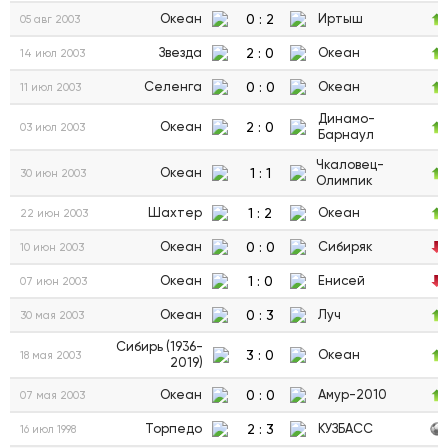
0
:
2
Океан
Иртыш
05 авг 2003
2
:
0
Звезда
Океан
14 июл 2003
0
:
0
Селенга
Океан
11 июл 2003
Динамо-
2
:
0
Океан
03 июл 2003
Барнаул
Чкаловец-
1
:
1
Океан
30 июн 2003
Олимпик
1
:
2
Шахтер
Океан
22 июн 2003
0
:
0
Океан
Сибиряк
10 июн 2003
1
:
0
Океан
Енисей
07 июн 2003
0
:
3
Океан
Луч
30 мая 2003
Сибирь (1936-
3
:
0
Океан
18 мая 2003
2019)
0
:
0
Океан
Амур-2010
07 мая 2003
2
:
3
Торпедо
КУЗБАСС
16 июл 1998