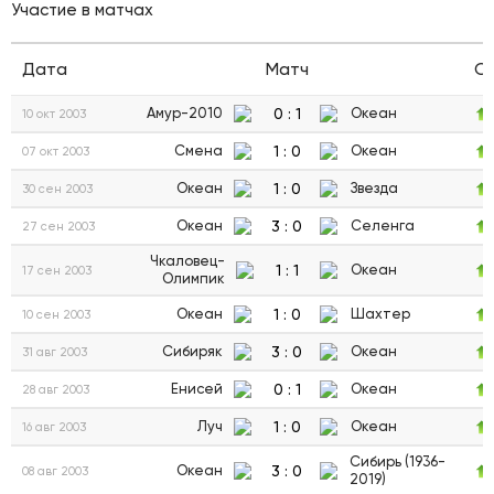
Участие в матчах
Дата
Матч
С
0
:
1
Амур-2010
Океан
10 окт 2003
1
:
0
Смена
Океан
07 окт 2003
1
:
0
Океан
Звезда
30 сен 2003
3
:
0
Океан
Селенга
27 сен 2003
Чкаловец-
1
:
1
Океан
17 сен 2003
Олимпик
1
:
0
Океан
Шахтер
10 сен 2003
3
:
0
Сибиряк
Океан
31 авг 2003
0
:
1
Енисей
Океан
28 авг 2003
1
:
0
Луч
Океан
16 авг 2003
Сибирь (1936-
3
:
0
Океан
08 авг 2003
2019)