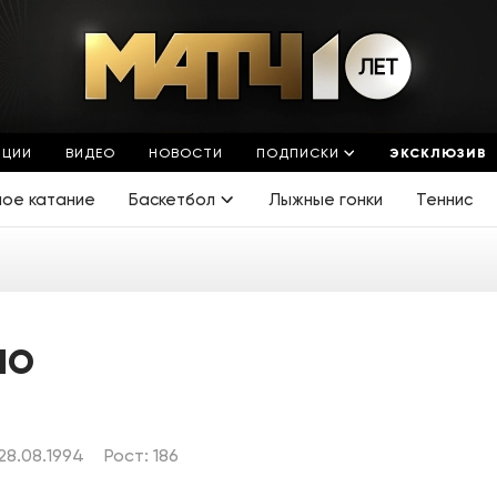
ЯЦИИ
ВИДЕО
НОВОСТИ
ПОДПИСКИ
ЭКСКЛЮЗИВ
ное катание
Баскетбол
Лыжные гонки
Теннис
НО
28.08.1994
Рост: 186