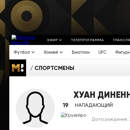
ЭФИР
ТЕЛЕПРОГРАММА
ТРАНСЛ
Футбол
Хоккей
Биатлон
UFC
Фигур
СПОРТСМЕНЫ
ХУАН ДИНЕН
19
НАПАДАЮЩИЙ
Дата рождения: 