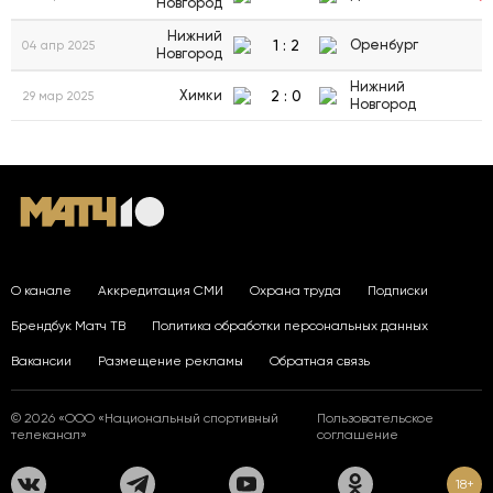
Новгород
Нижний
1
:
2
Оренбург
04 апр 2025
Новгород
Нижний
2
:
0
Химки
29 мар 2025
Новгород
О канале
Аккредитация СМИ
Охрана труда
Подписки
Брендбук Матч ТВ
Политика обработки персональных данных
Вакансии
Размещение рекламы
Обратная связь
© 2026 «ООО «Национальный спортивный
Пользовательское
телеканал»
соглашение
18+