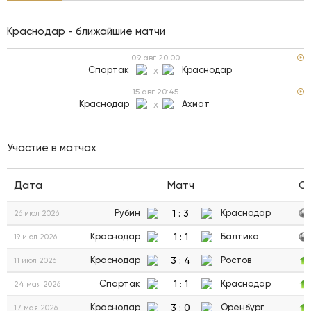
Краснодар - ближайшие матчи
09 авг
20:00
Спартак
x
Краснодар
15 авг
20:45
Краснодар
x
Ахмат
Участие в матчах
Дата
Матч
С
1
:
3
Рубин
Краснодар
26 июл 2026
1
:
1
Краснодар
Балтика
19 июл 2026
3
:
4
Краснодар
Ростов
11 июл 2026
1
:
1
Спартак
Краснодар
24 мая 2026
3
:
0
Краснодар
Оренбург
17 мая 2026