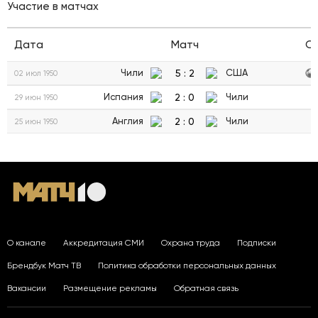
Участие в матчах
Дата
Матч
С
5
:
2
Чили
США
02 июл 1950
2
:
0
Испания
Чили
29 июн 1950
2
:
0
Англия
Чили
25 июн 1950
О канале
Аккредитация СМИ
Охрана труда
Подписки
Брендбук Матч ТВ
Политика обработки персональных данных
Вакансии
Размещение рекламы
Обратная связь