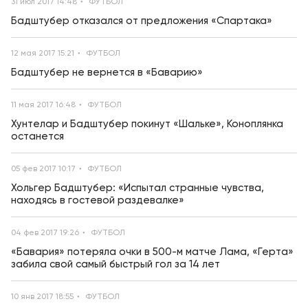
31 июл 2017 14:48
ФУТБОЛ
Бадштубер отказался от предложения «Спартака»
12 мая 2017 15:21
ФУТБОЛ
Бадштубер не вернется в «Баварию»
11 мая 2017 16:48
ФУТБОЛ
Хунтелар и Бадштубер покинут «Шальке», Коноплянка
останется
05 фев 2017 10:17
ФУТБОЛ
Хольгер Бадштубер: «Испытал странные чувства,
находясь в гостевой раздевалке»
04 фев 2017 19:26
ФУТБОЛ
«Бавария» потеряла очки в 500-м матче Лама, «Герта»
забила свой самый быстрый гол за 14 лет
10 янв 2017 18:55
ФУТБОЛ