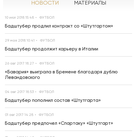
НОВОСТИ
МАТЕРИАЛЫ
10 июл 2018 15:48
ФУТБОЛ
Бадштубер продлил контракт со «Штутгартом»
29 мая 2018 10:41
ФУТБОЛ
Бадштубер продолжит карьеру в Италии
26 авг 2017 18:27
ФУТБОЛ
«Бавария» выиграла в Бремене благодаря дублю
Левандовского
04 авг 2017 18:53
ФУТБОЛ
Бадштубер пополнил состав «Штутгарта»
01 авг 2017 14:28
ФУТБОЛ
Бадштубер предпочел «Спартаку» «Штутгарт»