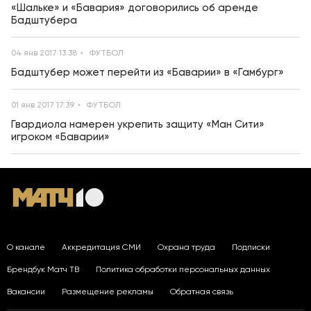
«Шальке» и «Бавария» договорились об аренде
Бадштубера
04 янв 2017 13:38
ФУТБОЛ
Бадштубер может перейти из «Баварии» в «Гамбург»
01 янв 2017 17:39
ФУТБОЛ
Гвардиола намерен укрепить защиту «Ман Сити»
игроком «Баварии»
О канале
Аккредитация СМИ
Охрана труда
Подписки
Брендбук Матч ТВ
Политика обработки персональных данных
Вакансии
Размещение рекламы
Обратная связь