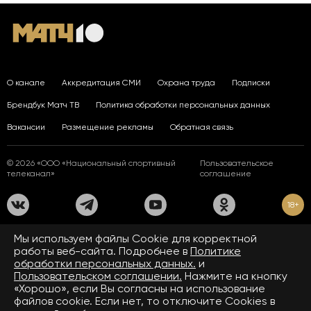
О канале
Аккредитация СМИ
Охрана труда
Подписки
Брендбук Матч ТВ
Политика обработки персональных данных
Вакансии
Размещение рекламы
Обратная связь
© 2026 «ООО «Национальный спортивный
Пользовательское
телеканал»
соглашение
18+
На сайте применяются рекомендательные технологии. Подробнее
Мы используем файлы Сookie для корректной
в
Правилах применения рекомендательных технологий.
работы веб-сайта. Подробнее в
Политике
обработки персональных данных.
и
Средство массовой информации сетевое издание «www.matchtv.ru»
зарегистрировано Федеральной службой по надзору в сфере связи,
Пользовательском соглашении.
Нажмите на кнопку
информационных технологий и массовых коммуникаций (Роскомнадзор).
«Хорошо», если Вы согласны на использование
Свидетельство о регистрации средства массовой информации ЭЛ № ФС 77 - 72390
файлов cookie. Если нет, то отключите Cookies в
от 28.02.2018. Название — www.matchtv.ru.
Учредитель (соучредители) СМИ сетевого издания «www.matchtv.ru»: ООО