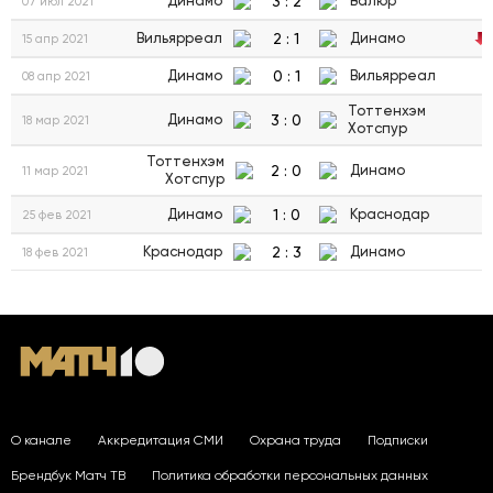
3
:
2
Динамо
Валюр
07 июл 2021
2
:
1
Вильярреал
Динамо
15 апр 2021
0
:
1
Динамо
Вильярреал
08 апр 2021
Тоттенхэм
3
:
0
Динамо
18 мар 2021
Хотспур
Тоттенхэм
2
:
0
Динамо
11 мар 2021
Хотспур
1
:
0
Динамо
Краснодар
25 фев 2021
2
:
3
Краснодар
Динамо
18 фев 2021
О канале
Аккредитация СМИ
Охрана труда
Подписки
Брендбук Матч ТВ
Политика обработки персональных данных