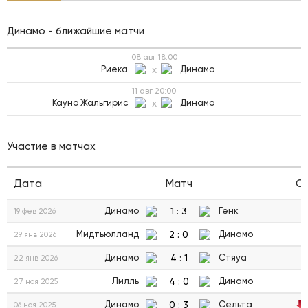
Динамо - ближайшие матчи
08 авг
18:00
Риека
x
Динамо
11 авг
20:00
Кауно Жальгирис
x
Динамо
Участие в матчах
Дата
Матч
С
1
:
3
Динамо
Генк
19 фев 2026
2
:
0
Мидтьюлланд
Динамо
29 янв 2026
4
:
1
Динамо
Стяуа
22 янв 2026
4
:
0
Лилль
Динамо
27 ноя 2025
0
:
3
Динамо
Сельта
06 ноя 2025