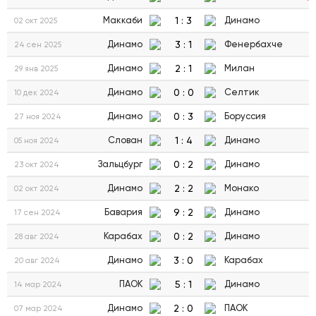
1
:
3
Маккаби
Динамо
02 окт 2025
3
:
1
Динамо
Фенербахче
24 сен 2025
2
:
1
Динамо
Милан
29 янв 2025
0
:
0
Динамо
Селтик
10 дек 2024
0
:
3
Динамо
Боруссия
27 ноя 2024
1
:
4
Слован
Динамо
05 ноя 2024
0
:
2
Зальцбург
Динамо
23 окт 2024
2
:
2
Динамо
Монако
02 окт 2024
9
:
2
Бавария
Динамо
17 сен 2024
0
:
2
Карабах
Динамо
28 авг 2024
3
:
0
Динамо
Карабах
20 авг 2024
5
:
1
ПАОК
Динамо
14 мар 2024
2
:
0
Динамо
ПАОК
07 мар 2024