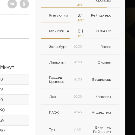
Крайова
LIVE
'
2
:
1
Ягеллония
Рейнджерс
LIVE
'
0
:
1
Маккаби ТА
ЦСКА Сф
LIVE
'
Зальцбург
20:00
Пафос
Линкольн
20:00
Омония
Минут
Градец
0
20:00
Бешикташ
Кралове
16
Лех
20:00
Клаксвик
0
90
ПАОК
20:45
Андерлехт
29
Викингур
Тун
21:00
90
Рейкьявик