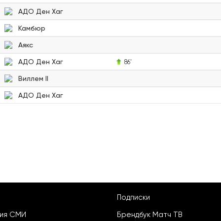
АДО Ден Хаг
Камбюр
Аякс
АДО Ден Хаг
86'
Виллем II
АДО Ден Хаг
Подписки
ция СМИ
Брендбук Матч ТВ