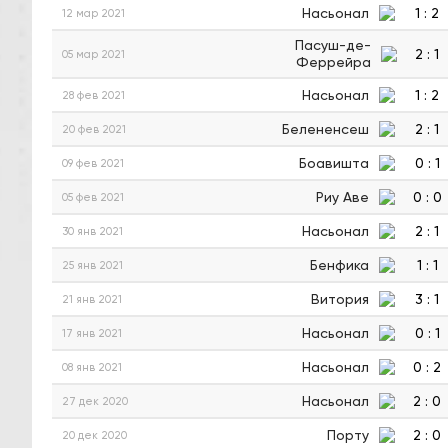
Насьонал
1
:
2
12 мар 2021
Пасуш-де-
2
:
1
05 мар 2021
Феррейра
Насьонал
1
:
2
28 фев 2021
Белененсеш
2
:
1
20 фев 2021
Боавишта
0
:
1
09 фев 2021
Риу Аве
0
:
0
05 фев 2021
Насьонал
2
:
1
30 янв 2021
Бенфика
1
:
1
25 янв 2021
Витория
3
:
1
21 янв 2021
Насьонал
0
:
1
17 янв 2021
Насьонал
0
:
2
08 янв 2021
Насьонал
2
:
0
27 дек 2020
Порту
2
:
0
20 дек 2020