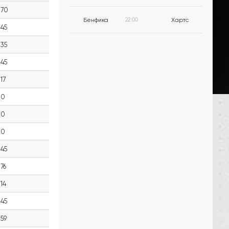
70
Бенфика
22:00
Хартс
45
35
45
17
0
0
0
45
76
14
45
59