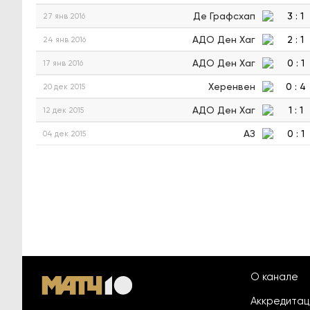
Де Графсхап
3
:
1
27 янв 2016
АДО Ден Хаг
2
:
1
24 янв 2016
АДО Ден Хаг
0
:
1
17 янв 2016
Херенвен
0
:
4
20 дек 2015
АДО Ден Хаг
1
:
1
12 дек 2015
АЗ
0
:
1
04 дек 2015
О канале
Аккредита