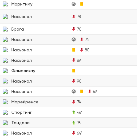
Маритиму
Насьонал
78'
Брага
70'
Насьонал
74'
Насьонал
80'
Насьонал
89'
Фамаликау
Насьонал
90'
Насьонал
69'
Морейренсе
74'
Спортинг
46'
Тондела
76'
Насьонал
64'