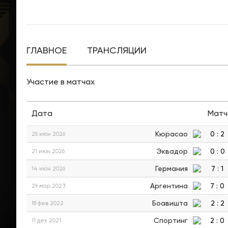
ГЛАВНОЕ
ТРАНСЛЯЦИИ
Участие в матчах
Дата
Матч
Кюрасао
0
:
2
25 июн 2026
Эквадор
0
:
0
21 июн 2026
Германия
7
:
1
14 июн 2026
Аргентина
7
:
0
29 мар 2023
Боавишта
2
:
2
18 фев 2022
Спортинг
2
:
0
11 дек 2021