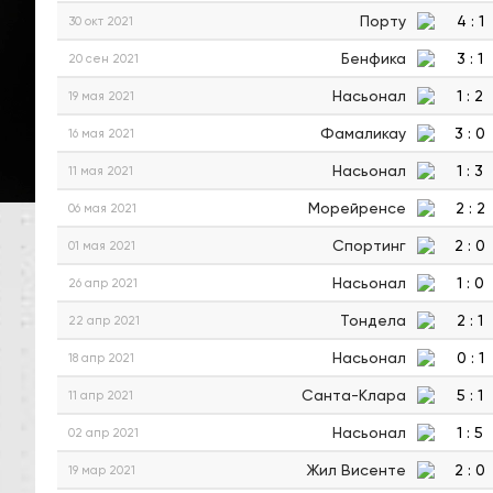
Порту
4
:
1
30 окт 2021
Бенфика
3
:
1
20 сен 2021
Насьонал
1
:
2
19 мая 2021
Фамаликау
3
:
0
16 мая 2021
Насьонал
1
:
3
11 мая 2021
Морейренсе
2
:
2
06 мая 2021
Спортинг
2
:
0
01 мая 2021
Насьонал
1
:
0
26 апр 2021
Тондела
2
:
1
22 апр 2021
Насьонал
0
:
1
18 апр 2021
Санта-Клара
5
:
1
11 апр 2021
Насьонал
1
:
5
02 апр 2021
Жил Висенте
2
:
0
19 мар 2021