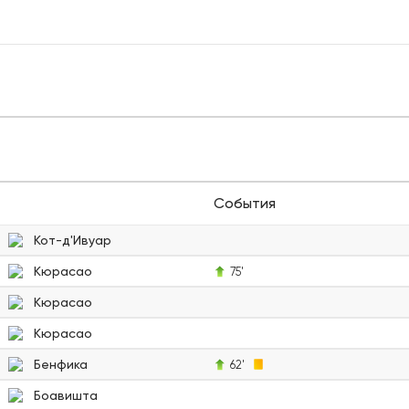
События
Кот-д'Ивуар
Кюрасао
75'
Кюрасао
Кюрасао
Бенфика
62'
Боавишта