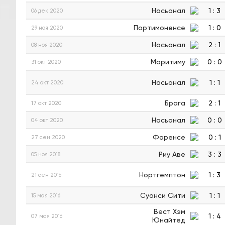
Насьонал
1
:
3
06 дек 2020
Портимоненсе
1
:
0
29 ноя 2020
Насьонал
2
:
1
08 ноя 2020
Маритиму
0
:
0
31 окт 2020
Насьонал
1
:
1
24 окт 2020
Брага
2
:
1
17 окт 2020
Насьонал
0
:
0
04 окт 2020
Фаренсе
0
:
1
27 сен 2020
Риу Аве
3
:
3
05 ноя 2018
Нортгемптон
1
:
3
21 сен 2016
Суонси Сити
1
:
1
15 мая 2016
Вест Хэм
1
:
4
07 мая 2016
Юнайтед