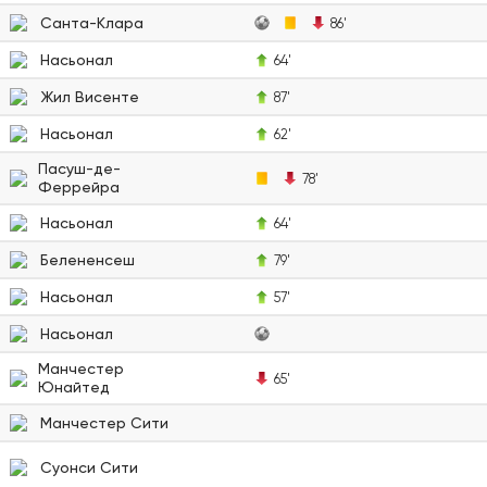
Санта-Клара
86'
Насьонал
64'
Жил Висенте
87'
Насьонал
62'
Пасуш-де-
78'
Феррейра
Насьонал
64'
Белененсеш
79'
Насьонал
57'
Насьонал
Манчестер
65'
Юнайтед
Манчестер Сити
Суонси Сити