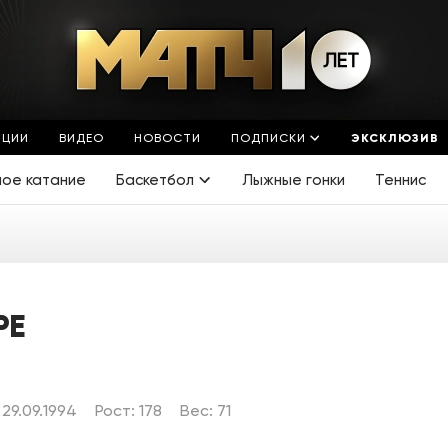
ЯЦИИ
ВИДЕО
НОВОСТИ
ПОДПИСКИ
ЭКСКЛЮЗИВ
ное катание
Баскетбол
Лыжные гонки
Теннис
РЕ
29.09.1994
Рост: 178
Вес: 71