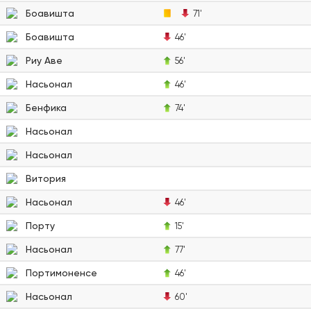
Боавишта
71'
Боавишта
46'
Риу Аве
56'
Насьонал
46'
Бенфика
74'
Насьонал
Насьонал
Витория
Насьонал
46'
Порту
15'
Насьонал
77'
Портимоненсе
46'
Насьонал
60'