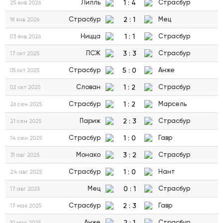
1
:
4
Лилль
Страсбур
25 янв 2026
2
:
1
Страсбур
Мец
18 янв 2026
1
:
1
Ницца
Страсбур
03 янв 2026
3
:
3
ПСЖ
Страсбур
17 окт 2025
5
:
0
Страсбур
Анже
05 окт 2025
1
:
2
Слован
Страсбур
02 окт 2025
1
:
2
Страсбур
Марсель
26 сен 2025
2
:
3
Париж
Страсбур
21 сен 2025
1
:
0
Страсбур
Гавр
14 сен 2025
3
:
2
Монако
Страсбур
31 авг 2025
1
:
0
Страсбур
Нант
24 авг 2025
0
:
1
Мец
Страсбур
17 авг 2025
2
:
3
Страсбур
Гавр
17 мая 2025
2
:
1
Анже
Страсбур
10 мая 2025