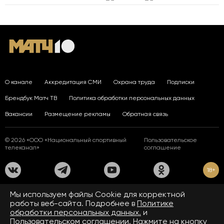
О канале
Аккредитация СМИ
Охрана труда
Подписки
Брендбук Матч ТВ
Политика обработки персональных данных
Вакансии
Размещение рекламы
Обратная связь
© 2026 «ООО «Национальный спортивный
Пользовательское
телеканал»
соглашение
18+
На сайте применяются рекомендательные технологии. Подробнее
Мы используем файлы Сookie для корректной
в
Правилах применения рекомендательных технологий.
работы веб-сайта. Подробнее в
Политике
обработки персональных данных.
и
Средство массовой информации сетевое издание «www.matchtv.ru»
зарегистрировано Федеральной службой по надзору в сфере связи,
Пользовательском соглашении.
Нажмите на кнопку