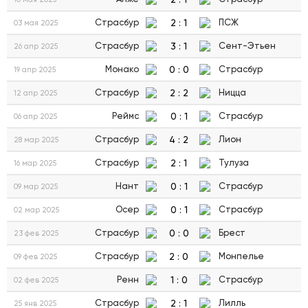
2
:
1
Страсбур
ПСЖ
03 мая 2025
3
:
1
Страсбур
Сент-Этьен
26 апр 2025
0
:
0
Монако
Страсбур
19 апр 2025
2
:
2
Страсбур
Ницца
12 апр 2025
0
:
1
Реймс
Страсбур
06 апр 2025
4
:
2
Страсбур
Лион
28 мар 2025
2
:
1
Страсбур
Тулуза
16 мар 2025
0
:
1
Нант
Страсбур
09 мар 2025
0
:
1
Осер
Страсбур
02 мар 2025
0
:
0
Страсбур
Брест
23 фев 2025
2
:
0
Страсбур
Монпелье
09 фев 2025
1
:
0
Ренн
Страсбур
02 фев 2025
2
:
1
Страсбур
Лилль
25 янв 2025