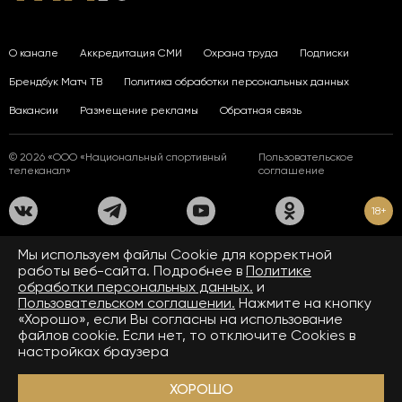
О канале
Аккредитация СМИ
Охрана труда
Подписки
Брендбук Матч ТВ
Политика обработки персональных данных
Вакансии
Размещение рекламы
Обратная связь
© 2026 «ООО «Национальный спортивный
Пользовательское
телеканал»
соглашение
18+
На сайте применяются рекомендательные технологии. Подробнее
Мы используем файлы Сookie для корректной
в
Правилах применения рекомендательных технологий.
работы веб-сайта. Подробнее в
Политике
обработки персональных данных.
и
Средство массовой информации сетевое издание «www.matchtv.ru»
зарегистрировано Федеральной службой по надзору в сфере связи,
Пользовательском соглашении.
Нажмите на кнопку
информационных технологий и массовых коммуникаций (Роскомнадзор).
«Хорошо», если Вы согласны на использование
Свидетельство о регистрации средства массовой информации ЭЛ № ФС 77 - 72390
файлов cookie. Если нет, то отключите Cookies в
от 28.02.2018. Название — www.matchtv.ru.
Учредитель (соучредители) СМИ сетевого издания «www.matchtv.ru»: ООО
настройках браузера
«Национальный спортивный телеканал», главный редактор СМИ сетевого издания
«www.matchtv.ru»: Конов В.А., номер телефона редакции СМИ сетевого издания
«www.matchtv.ru»: +7 (495) 653 84 19, адрес электронной почты редакции СМИ
ХОРОШО
сетевого издания «www.matchtv.ru»:
matchtv@matchtv.ru