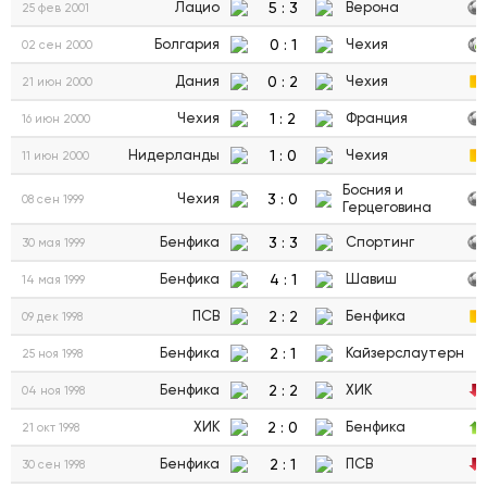
5
:
3
Лацио
Верона
25 фев 2001
0
:
1
Болгария
Чехия
02 сен 2000
0
:
2
Дания
Чехия
21 июн 2000
1
:
2
Чехия
Франция
16 июн 2000
1
:
0
Нидерланды
Чехия
11 июн 2000
Босния и
3
:
0
Чехия
08 сен 1999
Герцеговина
3
:
3
Бенфика
Спортинг
30 мая 1999
4
:
1
Бенфика
Шавиш
14 мая 1999
2
:
2
ПСВ
Бенфика
09 дек 1998
2
:
1
Бенфика
Кайзерслаутерн
25 ноя 1998
2
:
2
Бенфика
ХИК
04 ноя 1998
2
:
0
ХИК
Бенфика
21 окт 1998
2
:
1
Бенфика
ПСВ
30 сен 1998