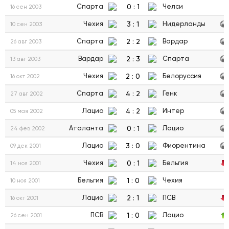
0
:
1
Спарта
Челси
16 сен 2003
3
:
1
Чехия
Нидерланды
10 сен 2003
2
:
2
Спарта
Вардар
26 авг 2003
2
:
3
Вардар
Спарта
13 авг 2003
2
:
0
Чехия
Белоруссия
16 окт 2002
4
:
2
Спарта
Генк
27 авг 2002
4
:
2
Лацио
Интер
05 мая 2002
0
:
1
Аталанта
Лацио
24 фев 2002
3
:
0
Лацио
Фиорентина
09 дек 2001
0
:
1
Чехия
Бельгия
14 ноя 2001
1
:
0
Бельгия
Чехия
10 ноя 2001
2
:
1
Лацио
ПСВ
16 окт 2001
1
:
0
ПСВ
Лацио
26 сен 2001