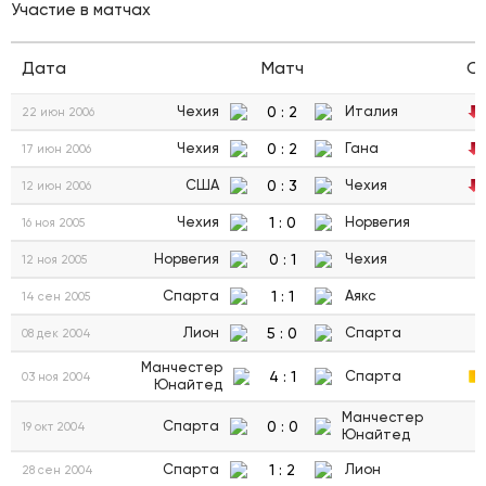
Участие в матчах
Дата
Матч
С
0
:
2
Чехия
Италия
22 июн 2006
0
:
2
Чехия
Гана
17 июн 2006
0
:
3
США
Чехия
12 июн 2006
1
:
0
Чехия
Норвегия
16 ноя 2005
0
:
1
Норвегия
Чехия
12 ноя 2005
1
:
1
Спарта
Аякс
14 сен 2005
5
:
0
Лион
Спарта
08 дек 2004
Манчестер
4
:
1
Спарта
03 ноя 2004
Юнайтед
Манчестер
0
:
0
Спарта
19 окт 2004
Юнайтед
1
:
2
Спарта
Лион
28 сен 2004