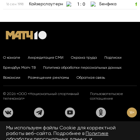
1
:
0
Кайзерслаутерн
Бенфика
16 сен 1998
О канале
Аккредитация СМИ
Охрана труда
Подписки
Брендбук Матч ТВ
Политика обработки персональных данных
Вакансии
Размещение рекламы
Обратная связь
© 2026 «ООО «Национальный спортивный
Пользовательское
телеканал»
соглашение
18+
На сайте применяются рекомендательные технологии. Подробнее
Мы используем файлы Сookie для корректной
в
Правилах применения рекомендательных технологий.
работы веб-сайта. Подробнее в
Политике
обработки персональных данных.
и
Средство массовой информации сетевое издание «www.matchtv.ru»