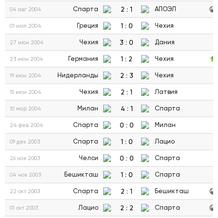
2
:
1
Спарта
АПОЭЛ
04 авг 2004
1
:
0
Греция
Чехия
01 июл 2004
3
:
0
Чехия
Дания
27 июн 2004
1
:
2
Германия
Чехия
23 июн 2004
2
:
3
Нидерланды
Чехия
19 июн 2004
2
:
1
Чехия
Латвия
15 июн 2004
4
:
1
Милан
Спарта
10 мар 2004
0
:
0
Спарта
Милан
24 фев 2004
1
:
0
Спарта
Лацио
09 дек 2003
0
:
0
Челси
Спарта
26 ноя 2003
1
:
0
Бешикташ
Спарта
04 ноя 2003
2
:
1
Спарта
Бешикташ
22 окт 2003
2
:
2
Лацио
Спарта
01 окт 2003