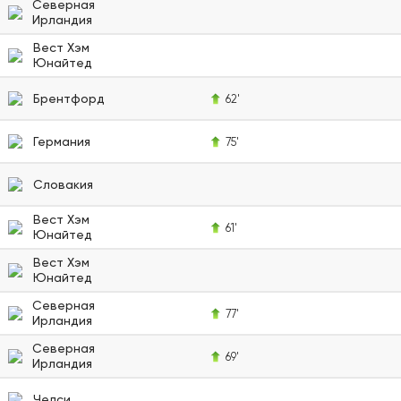
Северная
Ирландия
Вест Хэм
Юнайтед
Брентфорд
62'
Германия
75'
Словакия
Вест Хэм
61'
Юнайтед
Вест Хэм
Юнайтед
Северная
77'
Ирландия
Северная
69'
Ирландия
Челси