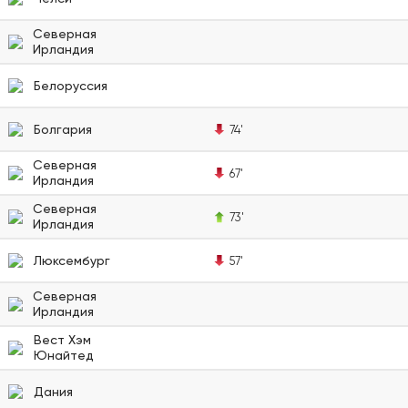
Северная
Ирландия
Белоруссия
Болгария
74'
Северная
67'
Ирландия
Северная
73'
Ирландия
Люксембург
57'
Северная
Ирландия
Вест Хэм
Юнайтед
Дания