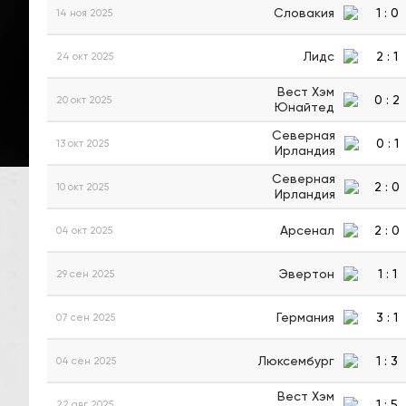
Словакия
1
:
0
14 ноя 2025
Лидс
2
:
1
24 окт 2025
Вест Хэм
0
:
2
20 окт 2025
Юнайтед
Северная
0
:
1
13 окт 2025
Ирландия
Северная
2
:
0
10 окт 2025
Ирландия
Арсенал
2
:
0
04 окт 2025
Эвертон
1
:
1
29 сен 2025
Германия
3
:
1
07 сен 2025
Люксембург
1
:
3
04 сен 2025
Вест Хэм
1
:
5
22 авг 2025