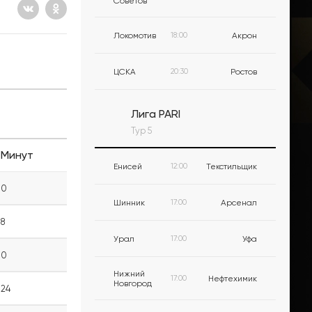
Советов
Локомотив
18:00
Акрон
ЦСКА
20:30
Ростов
Лига PARI
Тур 5
Минут
Енисей
12:00
Текстильщик
0
Шинник
17:00
Арсенал
8
Урал
17:00
Уфа
0
Нижний
17:00
Нефтехимик
Новгород
24