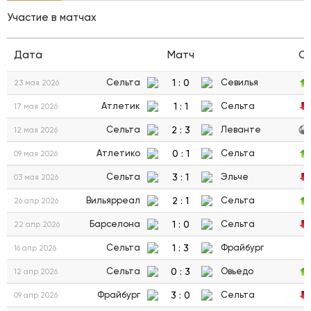
Участие в матчах
Дата
Матч
С
1
:
0
Сельта
Севилья
23 мая 2026
1
:
1
Атлетик
Сельта
17 мая 2026
2
:
3
Сельта
Леванте
12 мая 2026
0
:
1
Атлетико
Сельта
09 мая 2026
3
:
1
Сельта
Эльче
03 мая 2026
2
:
1
Вильярреал
Сельта
26 апр 2026
1
:
0
Барселона
Сельта
22 апр 2026
1
:
3
Сельта
Фрайбург
16 апр 2026
0
:
3
Сельта
Овьедо
12 апр 2026
3
:
0
Фрайбург
Сельта
09 апр 2026