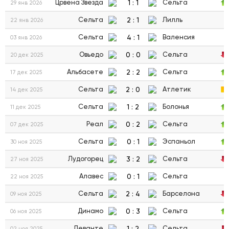
1
:
1
Црвена Звезда
Сельта
29 янв 2026
2
:
1
Сельта
Лилль
22 янв 2026
4
:
1
Сельта
Валенсия
03 янв 2026
0
:
0
Овьедо
Сельта
20 дек 2025
2
:
2
Альбасете
Сельта
17 дек 2025
2
:
0
Сельта
Атлетик
14 дек 2025
1
:
2
Сельта
Болонья
11 дек 2025
0
:
2
Реал
Сельта
07 дек 2025
0
:
1
Сельта
Эспаньол
30 ноя 2025
3
:
2
Лудогорец
Сельта
27 ноя 2025
0
:
1
Алавес
Сельта
22 ноя 2025
2
:
4
Сельта
Барселона
09 ноя 2025
0
:
3
Динамо
Сельта
06 ноя 2025
1
:
2
Леванте
Сельта
02 ноя 2025