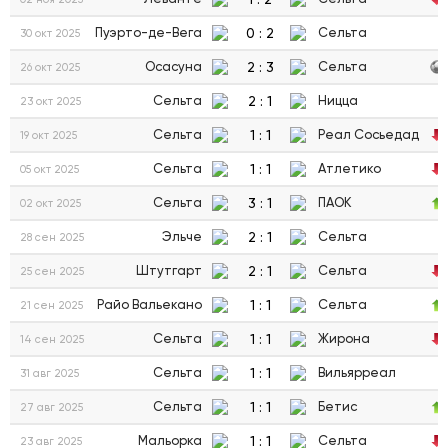
0
:
2
Пуэрто-де-Вега
Сельта
30 окт 2025
2
:
3
Осасуна
Сельта
26 окт 2025
2
:
1
Сельта
Ницца
23 окт 2025
1
:
1
Сельта
Реал Сосьедад
19 окт 2025
1
:
1
Сельта
Атлетико
05 окт 2025
3
:
1
Сельта
ПАОК
02 окт 2025
2
:
1
Эльче
Сельта
28 сен 2025
2
:
1
Штутгарт
Сельта
25 сен 2025
1
:
1
Райо Вальекано
Сельта
21 сен 2025
1
:
1
Сельта
Жирона
14 сен 2025
1
:
1
Сельта
Вильярреал
31 авг 2025
1
:
1
Сельта
Бетис
27 авг 2025
1
:
1
Мальорка
Сельта
23 авг 2025