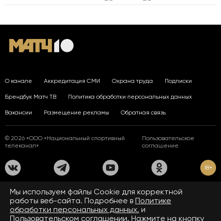
О канале
Аккредитация СМИ
Охрана труда
Подписки
Брендбук Матч ТВ
Политика обработки персональных данных
Вакансии
Размещение рекламы
Обратная связь
© 2026 «ООО «Национальный спортивный
Пользовательское
телеканал»
соглашение
18+
На сайте применяются рекомендательные технологии. Подробнее
Мы используем файлы Сookie для корректной
в
Правилах применения рекомендательных технологий.
работы веб-сайта. Подробнее в
Политике
обработки персональных данных.
и
Средство массовой информации сетевое издание «www.matchtv.ru»
зарегистрировано Федеральной службой по надзору в сфере связи,
Пользовательском соглашении.
Нажмите на кнопку