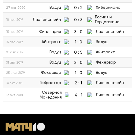
0
:
2
Вадуц
Хибернианс
27 авг 2020
Босния и
0
:
3
Лихтенштейн
18 ноя 2019
Герцеговина
3
:
0
Финляндия
Лихтенштейн
15 ноя 2019
1
:
0
Айнтрахт
Вадуц
15 авг 2019
0
:
5
Вадуц
Айнтрахт
08 авг 2019
2
:
0
Вадуц
Фехервар
01 авг 2019
1
:
0
Фехервар
Вадуц
25 июл 2019
2
:
1
Гибралтар
Лихтенштейн
16 окт 2018
Северная
4
:
1
Лихтенштейн
13 окт 2018
Македония