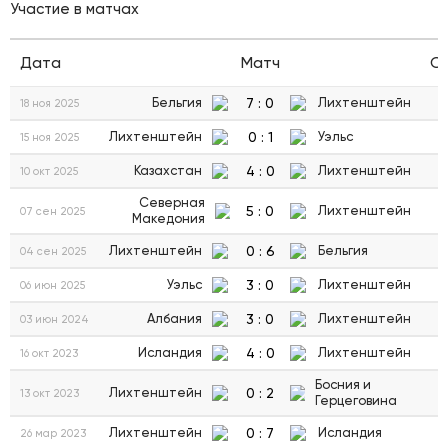
Участие в матчах
Дата
Матч
С
7
:
0
Бельгия
Лихтенштейн
18 ноя 2025
0
:
1
Лихтенштейн
Уэльс
15 ноя 2025
4
:
0
Казахстан
Лихтенштейн
10 окт 2025
Северная
5
:
0
Лихтенштейн
07 сен 2025
Македония
0
:
6
Лихтенштейн
Бельгия
04 сен 2025
3
:
0
Уэльс
Лихтенштейн
06 июн 2025
3
:
0
Албания
Лихтенштейн
03 июн 2024
4
:
0
Исландия
Лихтенштейн
16 окт 2023
Босния и
0
:
2
Лихтенштейн
13 окт 2023
Герцеговина
0
:
7
Лихтенштейн
Исландия
26 мар 2023