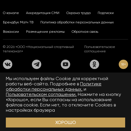
О канале
Аккредитация СМИ
Охрана труда
Подписки
Брендбук Матч ТВ
Политика обработки персональных данных
Вакансии
Размещение рекламы
Обратная связь
© 2026 «ООО «Национальный спортивный
Пользовательское
телеканал»
соглашение
18+
На сайте применяются рекомендательные технологии. Подробнее
Мы используем файлы Сookie для корректной
в
Правилах применения рекомендательных технологий.
работы веб-сайта. Подробнее в
Политике
обработки персональных данных.
и
Средство массовой информации сетевое издание «www.matchtv.ru»
зарегистрировано Федеральной службой по надзору в сфере связи,
Пользовательском соглашении.
Нажмите на кнопку
информационных технологий и массовых коммуникаций (Роскомнадзор).
«Хорошо», если Вы согласны на использование
Свидетельство о регистрации средства массовой информации ЭЛ № ФС 77 - 72390
файлов cookie. Если нет, то отключите Cookies в
от 28.02.2018. Название — www.matchtv.ru.
Учредитель (соучредители) СМИ сетевого издания «www.matchtv.ru»: ООО
настройках браузера
«Национальный спортивный телеканал», главный редактор СМИ сетевого издания
«www.matchtv.ru»: Конов В.А., номер телефона редакции СМИ сетевого издания
«www.matchtv.ru»: +7 (495) 653 84 19, адрес электронной почты редакции СМИ
ХОРОШО
сетевого издания «www.matchtv.ru»:
matchtv@matchtv.ru