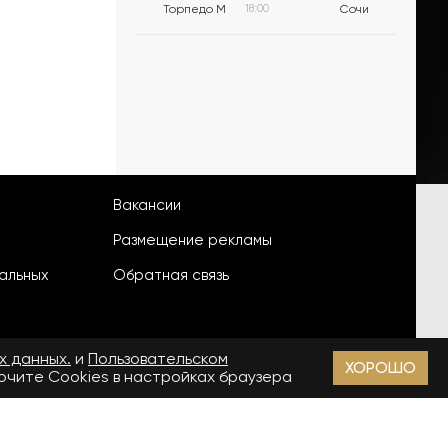
Торпедо М
18:00
Сочи
Вакансии
Размещение рекламы
альных
Обратная связь
х данных.
и
Пользовательском
ХОРОШО
лючите Cookies в настройках браузера
18+
зи, информационных технологий и массовых коммуникаций