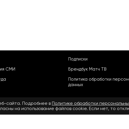
Подписки
ция СМИ
Брендбук Матч ТВ
уда
Политика обработки персон
данных
веб-сайта. Подробнее в
Политике обработки персональны
ласны на использование файлов cookie. Если нет, то отк
ьское соглашение
бнее в
Правилах применения рекомендательных технологий.
.ru» зарегистрировано Федеральной службой по надзору в сфере свя