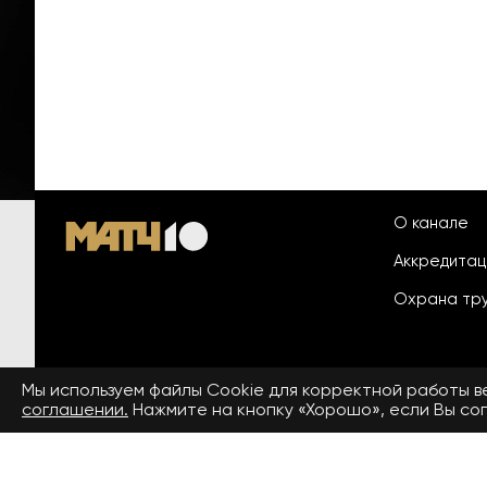
О канале
Аккредита
Охрана тр
Мы используем файлы Сookie для корректной работы 
© 2026 «ООО «Национальный
соглашении.
Нажмите на кнопку «Хорошо», если Вы сог
Пользовател
спортивный телеканал»
На сайте применяются рекомендательные технологии. Подро
Средство массовой информации сетевое издание «www.matchtv