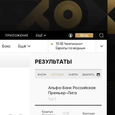
Вход
ПРИЛОЖЕНИЕ
ЕЩЁ
10:55 Чемпионат
Бокс
Ещё
Европы по водным
видам спорта.
Открытая вода.
РЕЗУЛЬТАТЫ
Смешанная
эстафета. Прямая
трансляция из
Франции
ВЧЕРА
СЕГОДНЯ
ЗАВТРА
ВЫБРАТЬ
Альфа-Банк Российская
Премьер-Лига
Тур 3
Крылья
15:30
Балтика