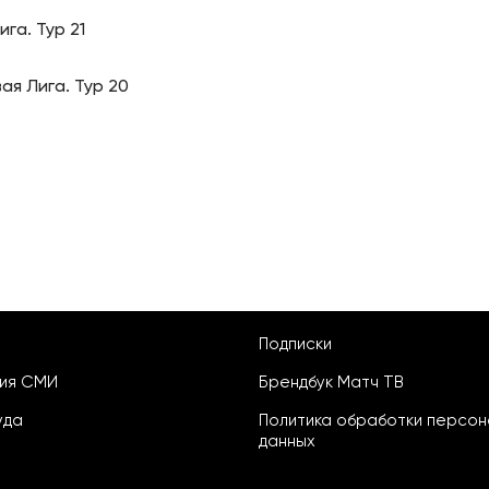
га. Тур 21
ая Лига. Тур 20
Подписки
ция СМИ
Брендбук Матч ТВ
уда
Политика обработки персон
данных