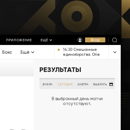
Вход
ПРИЛОЖЕНИЕ
ЕЩЁ
14:30 Смешанные
Бокс
Ещё
единоборства. One
FC. Прямая
трансляция из
РЕЗУЛЬТАТЫ
Таиланда
ВЧЕРА
СЕГОДНЯ
ЗАВТРА
ВЫБРАТЬ
В выбранный день матчи
отсутствуют.