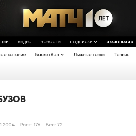
ЯЦИИ
ВИДЕО
НОВОСТИ
ПОДПИСКИ
ЭКСКЛЮЗИВ
ное катание
Баскетбол
Лыжные гонки
Теннис
БУЗОВ
1.2004
Рост: 176
Вес: 72