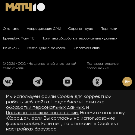
О канале
Аккредитация СМИ
Охрана труда
Подписки
Брендбук Матч ТВ
Политика обработки персональных данных
Вакансии
Размещение рекламы
Обратная связь
© 2026 «ООО «Национальный спортивный
Пользовательское
телеканал»
соглашение
18+
На сайте применяются рекомендательные технологии. Подробнее
Мы используем файлы Сookie для корректной
в
Правилах применения рекомендательных технологий.
работы веб-сайта. Подробнее в
Политике
обработки персональных данных.
и
Средство массовой информации сетевое издание «www.matchtv.ru»
зарегистрировано Федеральной службой по надзору в сфере связи,
Пользовательском соглашении.
Нажмите на кнопку
информационных технологий и массовых коммуникаций (Роскомнадзор).
«Хорошо», если Вы согласны на использование
Свидетельство о регистрации средства массовой информации ЭЛ № ФС 77 - 72390
файлов cookie. Если нет, то отключите Cookies в
от 28.02.2018. Название — www.matchtv.ru.
Учредитель (соучредители) СМИ сетевого издания «www.matchtv.ru»: ООО
настройках браузера
«Национальный спортивный телеканал», главный редактор СМИ сетевого издания
«www.matchtv.ru»: Конов В.А., номер телефона редакции СМИ сетевого издания