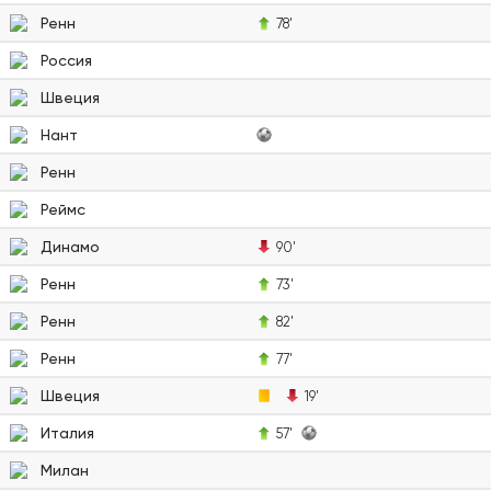
Ренн
78'
Россия
Швеция
Нант
Ренн
Реймс
Динамо
90'
Ренн
73'
Ренн
82'
Ренн
77'
Швеция
19'
Италия
57'
Милан