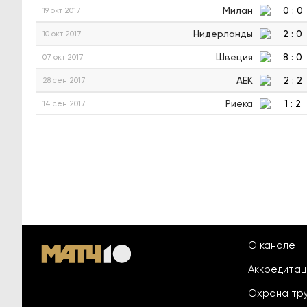
Милан
0
:
0
19 окт 2017
Нидерланды
2
:
0
10 окт 2017
Швеция
8
:
0
07 окт 2017
АЕК
2
:
2
28 сен 2017
Риека
1
:
2
14 сен 2017
О канале
Аккредита
Охрана тр