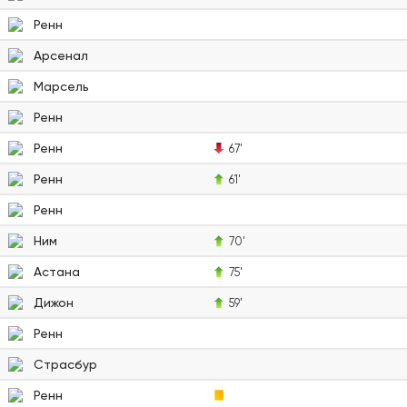
Ренн
Арсенал
Марсель
Ренн
Ренн
67'
Ренн
61'
Ренн
Ним
70'
Астана
75'
Дижон
59'
Ренн
Страсбур
Ренн