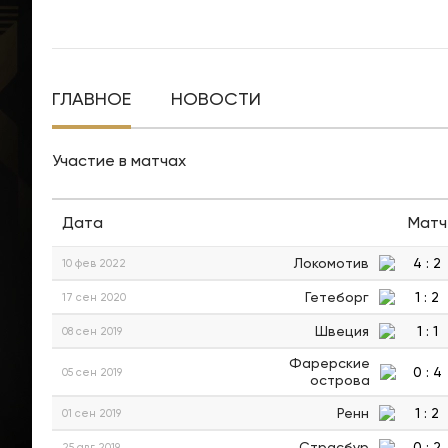
ГЛАВНОЕ
НОВОСТИ
Участие в матчах
Дата
Матч
Локомотив
4
:
2
10 фев 2022
Гетеборг
1
:
2
17 сен 2020
Швеция
1
:
1
08 сен 2019
Фарерские
0
:
4
05 сен 2019
острова
Ренн
1
:
2
01 сен 2019
Страсбур
0
:
2
25 авг 2019