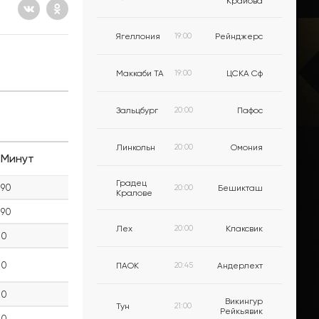
Крайова
Ягеллония
19:00
Рейнджерс
Маккаби ТА
19:00
ЦСКА Сф
Зальцбург
20:00
Пафос
Линкольн
20:00
Омония
Минут
Градец
90
20:00
Бешикташ
Кралове
90
Лех
20:00
Клаксвик
0
0
ПАОК
20:45
Андерлехт
0
Викингур
Тун
21:00
Рейкьявик
0