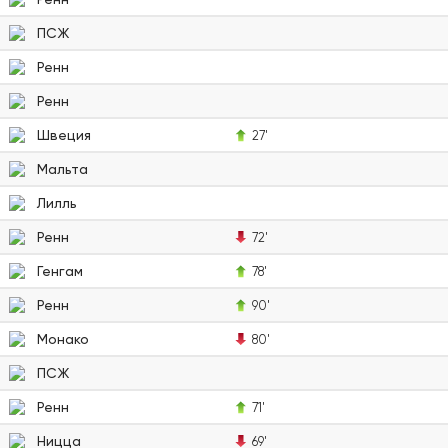
ПСЖ
Ренн
Ренн
Швеция
27'
Мальта
Лилль
Ренн
72'
Генгам
78'
Ренн
90'
Монако
80'
ПСЖ
Ренн
71'
Ницца
69'