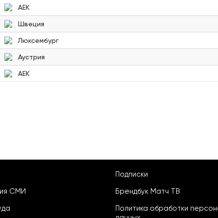
АЕК
Швеция
Люксембург
Аустрия
АЕК
Подписки
ция СМИ
Брендбук Матч ТВ
уда
Политика обработки персон
данных