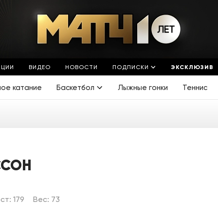
ЯЦИИ
ВИДЕО
НОВОСТИ
ПОДПИСКИ
ЭКСКЛЮЗИВ
ное катание
Баскетбол
Лыжные гонки
Теннис
ССОН
ст: 179
Вес: 73