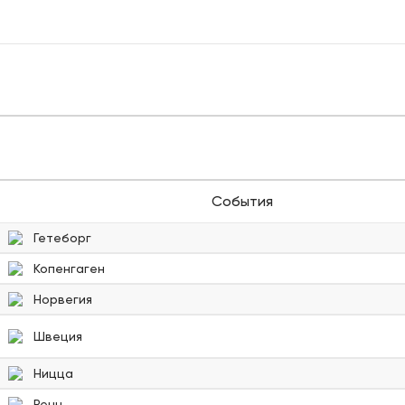
События
Гетеборг
Копенгаген
Норвегия
Швеция
Ницца
Ренн