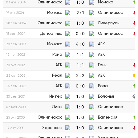
1
:
0
Олимпиакос
Монако
03 ноя 2004
2
:
1
Монако
Олимпиакос
19 окт 2004
1
:
0
Олимпиакос
Ливерпуль
28 сен 2004
0
:
0
Депортиво
Олимпиакос
15 сен 2004
4
:
0
Монако
АЕК
30 сен 2003
1
:
1
Рома
АЕК
12 ноя 2002
1
:
1
АЕК
Генк
30 окт 2002
2
:
2
Реал
АЕК
22 окт 2002
0
:
0
АЕК
Рома
25 сен 2002
1
:
0
Интер
Болонья
30 сен 2001
1
:
0
Лион
Олимпиакос
07 ноя 2000
1
:
0
Олимпиакос
Валенсия
25 окт 2000
1
:
0
Херенвен
Олимпиакос
17 окт 2000