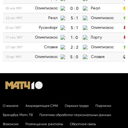
0
:
0
Олимпиакос
Реал
05 ноя 1997
5
:
1
Реал
Олимпиакос
22 окт 1997
5
:
1
Русенборг
Олимпиакос
01 окт 1997
1
:
0
Олимпиакос
Порту
17 сен 1997
2
:
2
Славия
Олимпиакос
27 авг 1997
5
:
0
Олимпиакос
Славия
13 авг 1997
О канале
Аккредитация СМИ
Охрана труда
Подписки
Брендбук Матч ТВ
Политика обработки персональных данных
Вакансии
Размещение рекламы
Обратная связь