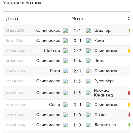
Участие в матчах
Дата
Матч
С
1
:
1
Олимпиакос
Шахтер
05 дек 2006
0
:
1
Олимпиакос
Рома
18 окт 2006
2
:
2
Шахтер
Олимпиакос
27 сен 2006
1
:
4
Олимпиакос
Лион
01 ноя 2005
2
:
1
Реал
Олимпиакос
28 сен 2005
1
:
3
Олимпиакос
Русенборг
13 сен 2005
Ньюкасл
1
:
3
Олимпиакос
10 мар 2005
Юнайтед
0
:
1
Сошо
Олимпиакос
24 фев 2005
1
:
0
Олимпиакос
Сошо
17 фев 2005
1
:
0
Олимпиакос
Депортиво
23 ноя 2004