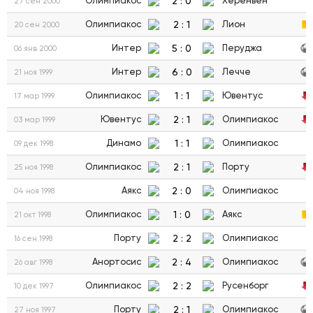
2
:
0
Олимпиакос
Херенвен
27 сен 2000
2
:
1
Олимпиакос
Лион
20 сен 2000
5
:
0
Интер
Перуджа
06 янв 2000
6
:
0
Интер
Лечче
21 ноя 1999
1
:
1
Олимпиакос
Ювентус
17 мар 1999
2
:
1
Ювентус
Олимпиакос
03 мар 1999
1
:
1
Динамо
Олимпиакос
09 дек 1998
2
:
1
Олимпиакос
Порту
25 ноя 1998
2
:
0
Аякс
Олимпиакос
04 ноя 1998
1
:
0
Олимпиакос
Аякс
21 окт 1998
2
:
2
Порту
Олимпиакос
16 сен 1998
2
:
4
Анортосис
Олимпиакос
26 авг 1998
2
:
2
Олимпиакос
Русенборг
10 дек 1997
2
:
1
Порту
Олимпиакос
27 ноя 1997